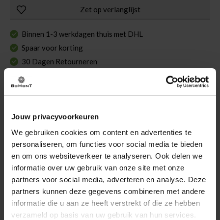
Zet op verlanglijst
Binnen 1-3 werkdagen thuis met DHL
Spaar voor korting
30 Dagen Retourneren
Jouw privacyvoorkeuren
Omschrijving
We gebruiken cookies om content en advertenties te
De Pantalon Wide Leg van Geisha is een stijlvolle dames
personaliseren, om functies voor social media te bieden
lange broek met een casual uitstraling. Deze flared jeans
en om ons websiteverkeer te analyseren. Ook delen we
heeft een normale taille en voor- en achterzakken, ideaal
informatie over uw gebruik van onze site met onze
voor een modieuze en comfortabele look. Perfect voor
partners voor social media, adverteren en analyse. Deze
elke gelegenheid.
partners kunnen deze gegevens combineren met andere
informatie die u aan ze heeft verstrekt of die ze hebben
Eigenschappen
verzameld op basis van uw gebruik van hun services.