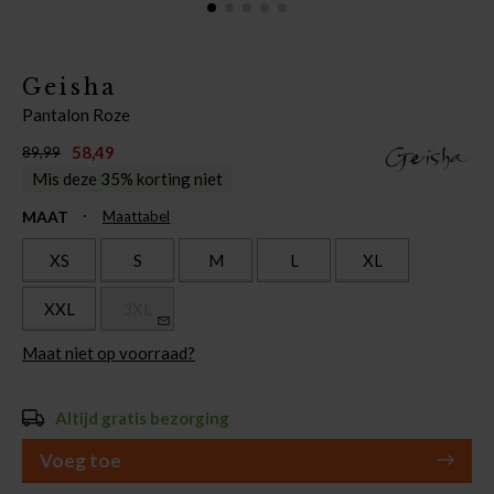
Geisha
Pantalon Roze
58,49
89,99
Mis deze 35% korting niet
MAAT
Maattabel
XS
S
M
L
XL
XXL
3XL
Maat niet op voorraad?
Altijd gratis bezorging
Voeg toe