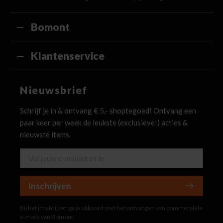
Bomont
Klantenservice
Nieuwsbrief
Schrijf je in & ontvang € 5,- shoptegoed! Ontvang een
paar keer per week de leukste (exclusieve!) acties &
nieuwste items.
Inschrijven
Bij het inschrijven ga je akkoord met het ontvangen van commerciële
e-mails van Bomont.