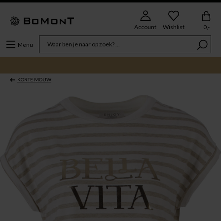
Account
Wishlist
0,-
Menu
KORTE MOUW