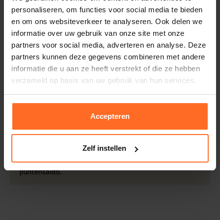
thuisgeleverd met DHL.
Merk
Enjoy
personaliseren, om functies voor social media te bieden
Doelgroep
Dames
Retourneren
en om ons websiteverkeer te analyseren. Ook delen we
Mouwlengte
Korte Mouw
informatie over uw gebruik van onze site met onze
Binnen 30 dagen eenvoudig retourneren via DHL voor
Kleur
Beige
partners voor social media, adverteren en analyse. Deze
slechts € 4,95 of op eigen kosten via PostNL. In de
partners kunnen deze gegevens combineren met andere
Bomont winkels kunt u ook gratis retourneren.
Patroon
Streep
informatie die u aan ze heeft verstrekt of die ze hebben
Halslijn
Ronde Hals
Betalen
verzameld op basis van uw gebruik van hun services.
Kwaliteit
75% Viscose, 20%
iDeal, Riverty (Afterpay), creditcard of Paypal, kies zelf
Polyester, 5% Elastan
één van de vele betaalopties.
Accepteren
5% Spaarbonus
Besteed € 100,- binnen een half jaar en krijg € 5,- retour
in de vorm van een waardecheque. Log in je account en
Zelf instellen
bekijk evt. openstaande waardecheques en je
puntensaldo.