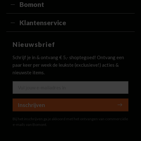
Bomont
Klantenservice
Nieuwsbrief
Schrijf je in & ontvang € 5,- shoptegoed! Ontvang een
paar keer per week de leukste (exclusieve!) acties &
nieuwste items.
Inschrijven
Bij het inschrijven ga je akkoord met het ontvangen van commerciële
e-mails van Bomont.