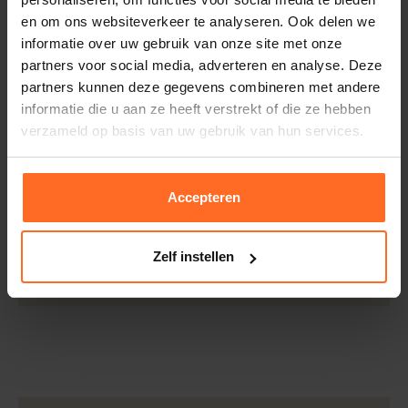
Kwaliteit
50% Katoen, 50%
en om ons websiteverkeer te analyseren. Ook delen we
Binnen 30 dagen eenvoudig retourneren via DHL voor
Polyester
informatie over uw gebruik van onze site met onze
slechts € 4,95 of op eigen kosten via PostNL. In de
partners voor social media, adverteren en analyse. Deze
Bomont winkels kunt u ook gratis retourneren.
partners kunnen deze gegevens combineren met andere
Betalen
informatie die u aan ze heeft verstrekt of die ze hebben
verzameld op basis van uw gebruik van hun services.
iDeal, Riverty (Afterpay), creditcard of Paypal, kies zelf
één van de vele betaalopties.
5% Spaarbonus
Accepteren
Besteed € 100,- binnen een half jaar en krijg € 5,- retour
in de vorm van een waardecheque. Log in je account en
Zelf instellen
bekijk evt. openstaande waardecheques en je
puntensaldo.