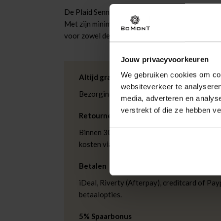
De Plaid Senna 140x180 cm van Dutch Decor is ee
Met zijn minimalistische stijl en effen patroon 
voor zowel de bank als het bed, het brengt een ge
Jouw privacyvoorkeuren
We gebruiken cookies om cont
Altijd gratis bezorging
websiteverkeer te analyseren
Bezorging is altijd gratis, binnen 1-3 wer
media, adverteren en analys
verstrekt of die ze hebben v
Retourneren
Binnen 30 dagen eenvoudig retourneren via
kosten via PostNL. In de Bomont winkels ku
Betalen
iDeal, Riverty (Afterpay), creditcard of Payp
betaalopties.
5% Spaarbonus