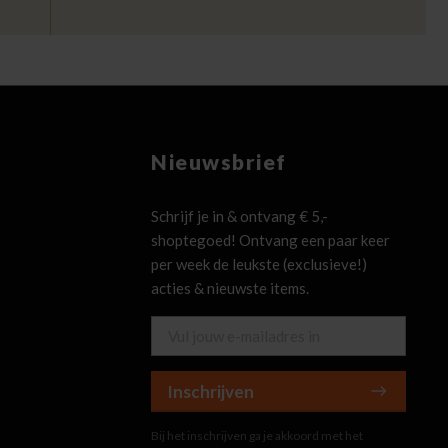
Nieuwsbrief
Schrijf je in & ontvang € 5,-
shoptegoed! Ontvang een paar keer
per week de leukste (exclusieve!)
acties & nieuwste items.
Inschrijven
Bij het inschrijven ga je akkoord met het