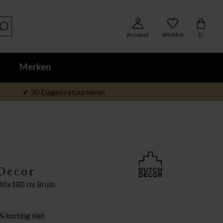
Account
Wishlist
0,-
Merken
✔ 30 Dagen retourneren
Decor
140x180 cm Bruin
7
 korting niet