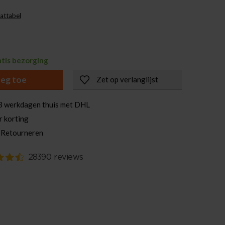
attabel
atis bezorging
eg toe
Zet op verlanglijst
3 werkdagen thuis met DHL
r korting
 Retourneren