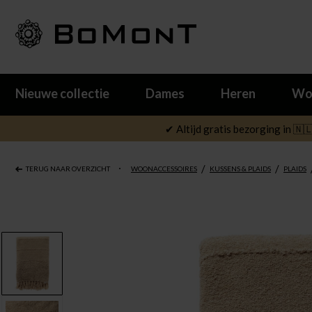
Nieuwe collectie
Dames
Heren
Wo
✔ Altijd gratis bezorging in 🇳
/
/
TERUG NAAR OVERZICHT
WOONACCESSOIRES
KUSSENS & PLAIDS
PLAIDS