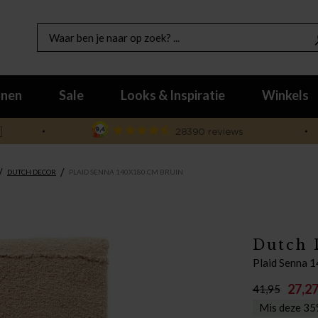
nen
Sale
Looks & Inspiratie
Winkels

/
/
DUTCH DECOR
PLAID SENNA 140X180 CM BRUIN
Dutch 
Plaid Senna 
27,2
41,95
Mis deze 35%