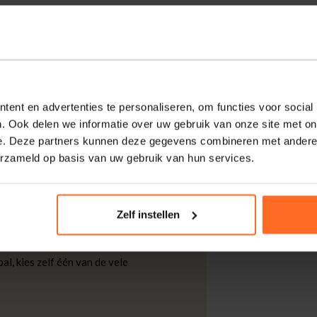
n stijlvolle toevoeging aan elk interieur.
biedt deze plaid warmte en comfort. Perfect
zellige sfeer in huis.
ent en advertenties te personaliseren, om functies voor social
. Ook delen we informatie over uw gebruik van onze site met on
kdagen thuisgeleverd met DHL.
e. Deze partners kunnen deze gegevens combineren met andere i
erzameld op basis van uw gebruik van hun services.
 DHL voor slechts € 4,95 of op eigen
nt u ook gratis retourneren.
Zelf instellen
al, kies zelf één van de vele