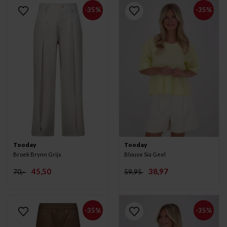
-35%
-35%
Tooday
Tooday
Broek Brynn Grijs
Blouse Sia Geel
45,50
38,97
70,-
59,95
-35%
-35%