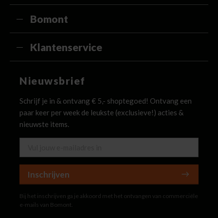
Bomont
Klantenservice
Nieuwsbrief
Schrijf je in & ontvang € 5,- shoptegoed! Ontvang een
paar keer per week de leukste (exclusieve!) acties &
nieuwste items.
Inschrijven
Bij het inschrijven ga je akkoord met het ontvangen van commerciële
e-mails van Bomont.