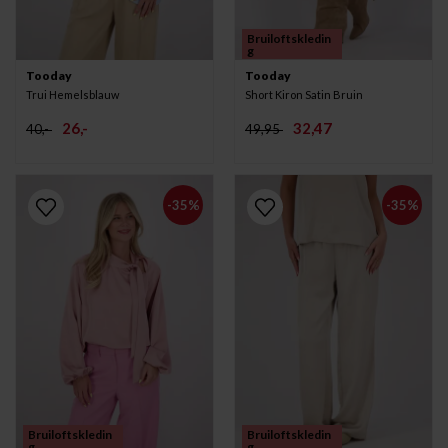
Bruiloftskledin
g
Tooday
Tooday
Trui Hemelsblauw
Short Kiron Satin Bruin
26,-
32,47
40,-
49,95
-35%
-35%
Bruiloftskledin
Bruiloftskledin
g
g