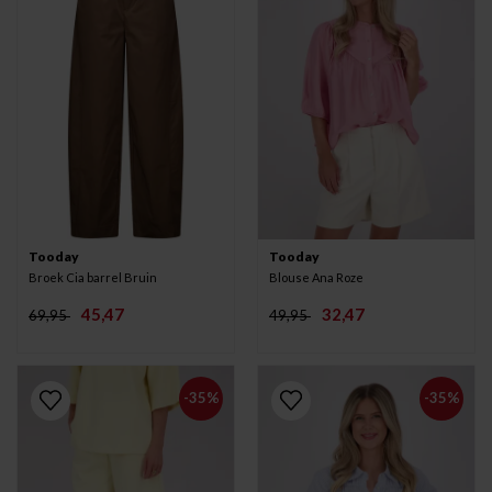
Tooday
Tooday
Broek Cia barrel Bruin
Blouse Ana Roze
45,47
32,47
69,95
49,95
-35%
-35%