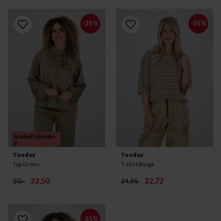
-35%
-35%
Bruiloftskledin
g
Tooday
Tooday
Top Groen
T-shirt Beige
32,50
22,72
50,-
34,95
-35%