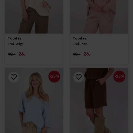
Tooday
Tooday
Trui Beige
Trui Roze
26,-
26,-
40,-
40,-
-35%
-35%