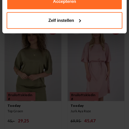
Accepteren
42,25
52,-
65,-
80,-
Zelf instellen
-35%
-35%
Bruiloftskledin
Bruiloftskledin
g
g
Tooday
Tooday
Top Groen
Jurk Aya Roze
29,25
45,47
45,-
69,95