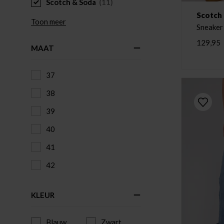
Scotch & Soda
(11)
Scotch
Toon meer
Sneaker
129,95
MAAT
37
38
39
40
41
42
KLEUR
Blauw
Zwart