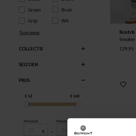
Groen
Bruin
Grijs
Wit
Scotch
Toon meer
Sneaker 
129,95
COLLECTIE
SEIZOEN
PRIJS
Minimaal
Maximaal
€
–
€