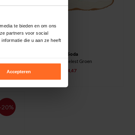
 media te bieden en om ons
ze partners voor social
nformatie die u aan ze heeft
Scotch & Soda
Sneakers Celest Groen
129,95
84,47
Accepteren
-20%