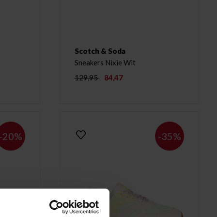
Scotch & Soda
Sneakers Nixie Wit
129,95
84,47
-20%
-35%