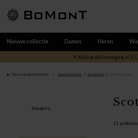
Nieuwe collectie
Dames
Heren
Wo
✔ Altijd gratis bezorging in 🇳
/
/
TERUG NAAR OVERZICHT
DAMESKLEDING
SCHOENEN
SCOTCH & SODA
Sco
Sneakers
11 artikelen