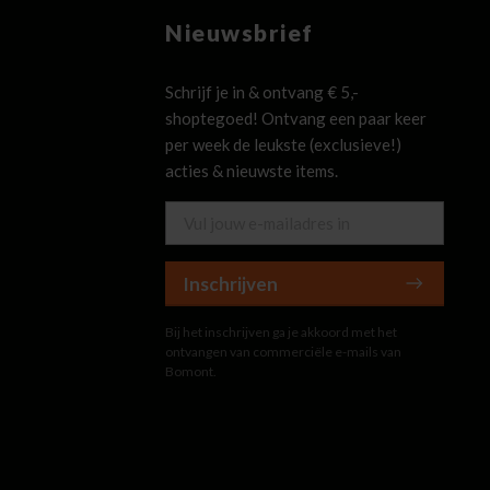
Nieuwsbrief
Schrijf je in & ontvang € 5,-
shoptegoed! Ontvang een paar keer
per week de leukste (exclusieve!)
acties & nieuwste items.
Inschrijven
Bij het inschrijven ga je akkoord met het
ontvangen van commerciële e-mails van
Bomont.