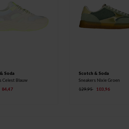
 & Soda
Scotch & Soda
s Celest Blauw
Sneakers Nixie Groen
84,47
129,95
103,96