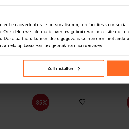
ent en advertenties te personaliseren, om functies voor social
. Ook delen we informatie over uw gebruik van onze site met on
e. Deze partners kunnen deze gegevens combineren met andere i
erzameld op basis van uw gebruik van hun services.
 & Soda
Scotch & Soda
s Nixie Roze
Sneakers Nixie Wit
77,97
139,95
111,96
Zelf instellen
-35%