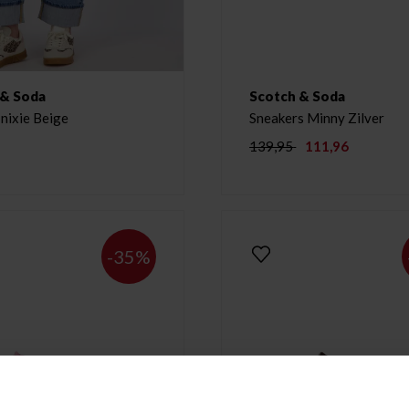
 & Soda
Scotch & Soda
nixie Beige
Sneakers Minny Zilver
139,95
111,96
-35%