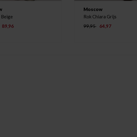
w
Moscow
 Beige
Rok Chiara Grijs
89,96
99,95
64,97