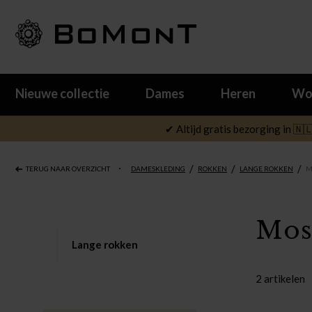
Nieuwe collectie
Dames
Heren
Wo
✔ Altijd gratis bezorging in 🇳
/
/
/
TERUG NAAR OVERZICHT
DAMESKLEDING
ROKKEN
LANGE ROKKEN
M
Mos
Lange rokken
2 artikelen