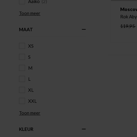
Aaiko
(2)
Mosco
Toon meer
Rok Aby
119,95
MAAT
XS
S
M
L
XL
XXL
Toon meer
KLEUR