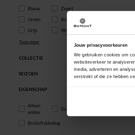
Blauw
Zwart
Groen
Bruin
Grijs
Wit
Toon meer
Jouw privacyvoorkeuren
We gebruiken cookies om cont
COLLECTIE
websiteverkeer te analyseren
media, adverteren en analys
SEIZOEN
verstrekt of die ze hebben v
EIGENSCHAP
Alleen
Duurzaam
online
Bruiloftskleding