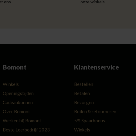
et ons.
onze winkels.
Bomont
Klantenservice
Winkels
Bestellen
Openingstijden
Betalen
Cadeaubonnen
Bezorgen
Over Bomont
Ruilen & retourneren
Werken bij Bomont
5% Spaarbonus
Beste Leerbedrijf 2023
Winkels