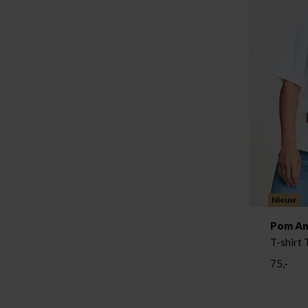
Nieuw
Pom A
T-shirt 
75,-