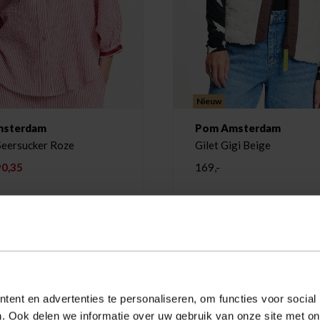
Nieuw
msterdam
Pom Amsterdam
Seersucker Roze
Gilet Gigi Beige
90,35
169,-
-35%
ent en advertenties te personaliseren, om functies voor social
. Ook delen we informatie over uw gebruik van onze site met on