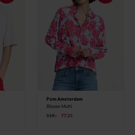
Pom Amsterdam
Blouse Multi
119,-
77,35