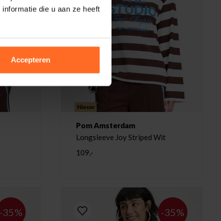
nformatie die u aan ze heeft
Accepteren
Nieuw
Pom Amsterdam
w
Longsleeve Joy Striped Wit
109,-
-35%
-35%