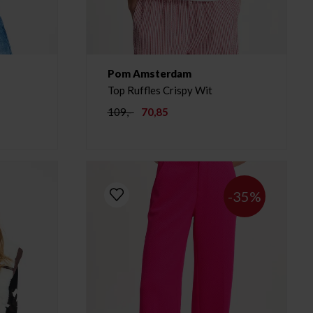
Pom Amsterdam
Top Ruffles Crispy Wit
109,-
70,85
-35%