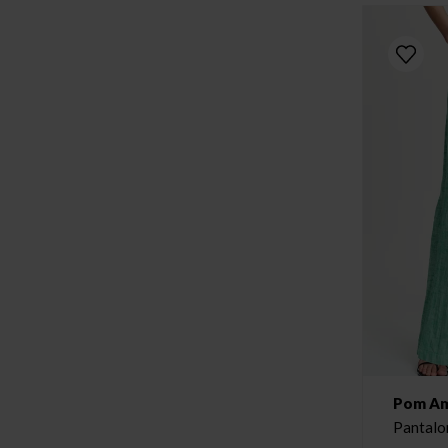
Pom A
Pantalo