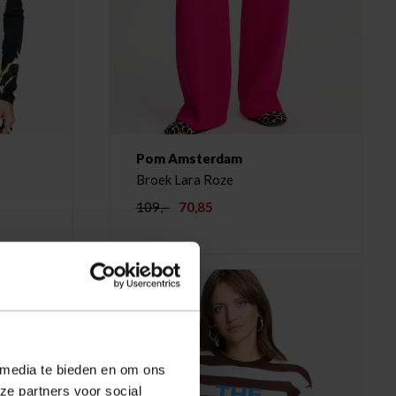
Pom Amsterdam
Broek Lara Roze
109,-
70,85
 media te bieden en om ons
ze partners voor social