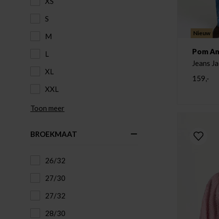
XS
S
Nieuw
M
Pom A
L
Jeans J
XL
159,-
XXL
Toon meer
BROEKMAAT
26/32
27/30
27/32
28/30