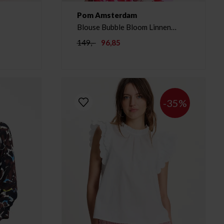
Pom Amsterdam
Blouse Bubble Bloom Linnen
Multi
149,-
96,85
-35%