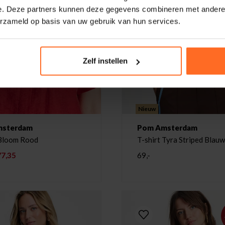
e. Deze partners kunnen deze gegevens combineren met andere i
erzameld op basis van uw gebruik van hun services.
Zelf instellen
Nieuw
msterdam
Pom Amsterdam
Bloom Rood
T-shirt Tyra Striped Blau
77,35
69,-