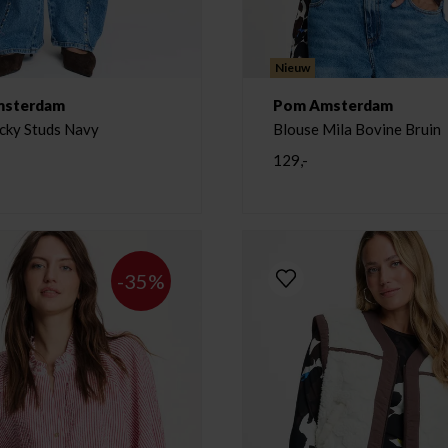
Nieuw
msterdam
Pom Amsterdam
acky Studs Navy
Blouse Mila Bovine Bruin
129,-
-35%