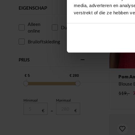
media, adverteren en analys
EIGENSCHAP
verstrekt of die ze hebben v
Alleen
Duurzaam
online
Bruiloftskleding
PRIJS
Pom A
Blouse 
119,-
Minimaal
Maximaal
€
–
€