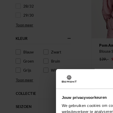
28/32
29/30
Toon meer
KLEUR
Pom A
Blouse 
Blauw
Zwart
139,-
Groen
Bruin
Grijs
Wit
Toon meer
COLLECTIE
Jouw privacyvoorkeuren
We gebruiken cookies om cont
SEIZOEN
websiteverkeer te analyseren