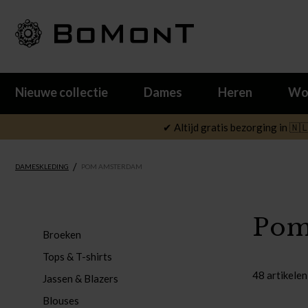
Nieuwe collectie
Dames
Heren
Wo
✔ Altijd gratis bezorging in 🇳
/
DAMESKLEDING
POM AMSTERDAM
Pom
Broeken
Tops & T-shirts
48 artikelen
Jassen & Blazers
Blouses