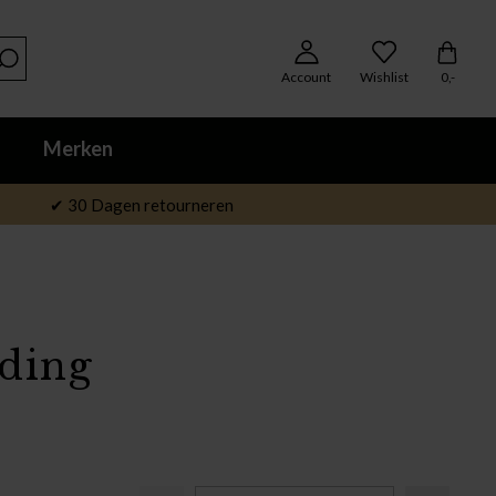
Account
Wishlist
0,-
Merken
✔ 30 Dagen retourneren
ding