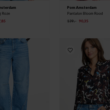
msterdam
Pom Amsterdam
Top Meg Roze
Pantalon Bloom Rood
,85
139,-
90,35