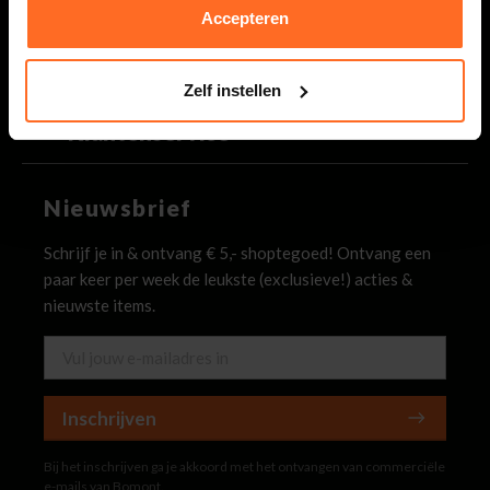
Binnen 2 werkdagen antwoord op je vraag
Accepteren
Bomont
Zelf instellen
Klantenservice
Nieuwsbrief
Schrijf je in & ontvang € 5,- shoptegoed! Ontvang een
paar keer per week de leukste (exclusieve!) acties &
nieuwste items.
Inschrijven
Bij het inschrijven ga je akkoord met het ontvangen van commerciële
e-mails van Bomont.