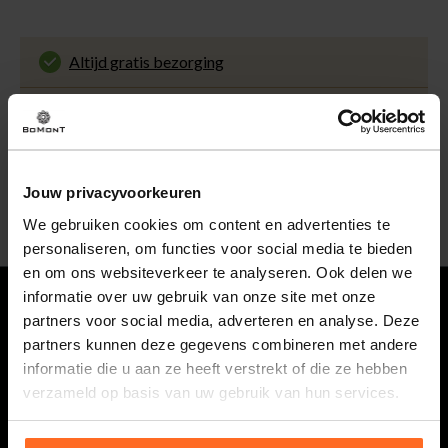
Altijd gratis bezorging
En binnen 1 tot 3 werkdagen door DHL
thuisbezorgd. Bekijk alle informatie over
Klantenbeoordeling 9.5 / 10
de
bezorgtijd
.
Onze klanten beoordelen ons met een 9.5 uit 10
op Kiyoh. Bekijk alle reviews of deel jouw eigen
30 Dagen retourneren
ervaring met ons.
Gemakkelijk en voordelig via de DHL Parcelshop
Jouw privacyvoorkeuren
voor slechts € 4,95 of gratis in onze winkels.
5% spaarbonus
We gebruiken cookies om content en advertenties te
Besteed min. € 100,- binnen een half jaar, bestel
personaliseren, om functies voor social media te bieden
met je account en ontvang 5% van het bedrag
en om ons websiteverkeer te analyseren. Ook delen we
terug in de vorm van een waardecheque.
informatie over uw gebruik van onze site met onze
partners voor social media, adverteren en analyse. Deze
Vragen
partners kunnen deze gegevens combineren met andere
informatie die u aan ze heeft verstrekt of die ze hebben
0118 586 400
verzameld op basis van uw gebruik van hun services.
Maandag t/m vrijdag van 08.30 tot 17.00 uur.
webshop@bomont.nl