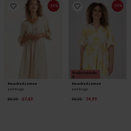
-25%
-25%
Bruiloftskledin
g
Smashed Lemon
Smashed Lemon
Jurk Beige
Jurk Beige
67,49
74,99
89,99
99,99