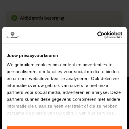
Altijd gratis bezorging
En binnen 1 tot 3 werkdagen door DHL
thuisbezorgd. Bekijk alle informatie over
Klantenbeoordeling 9.5 / 10
de
bezorgtijd
.
Onze klanten beoordelen ons met een 9.5 uit 10
op Kiyoh. Bekijk alle reviews of deel jouw eigen
30 Dagen retourneren
ervaring met ons.
Gemakkelijk en voordelig via de DHL Parcelshop
Jouw privacyvoorkeuren
voor slechts € 4,95 of gratis in onze winkels.
5% spaarbonus
We gebruiken cookies om content en advertenties te
Besteed min. € 100,- binnen een half jaar, bestel
personaliseren, om functies voor social media te bieden
met je account en ontvang 5% van het bedrag
en om ons websiteverkeer te analyseren. Ook delen we
terug in de vorm van een waardecheque.
informatie over uw gebruik van onze site met onze
partners voor social media, adverteren en analyse. Deze
Vragen
partners kunnen deze gegevens combineren met andere
informatie die u aan ze heeft verstrekt of die ze hebben
0118 586 400
verzameld op basis van uw gebruik van hun services.
Maandag t/m vrijdag van 08.30 tot 17.00 uur.
webshop@bomont.nl