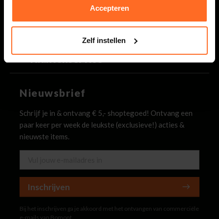
Binnen 2 werkdagen antwoord op je vraag
Accepteren
Bomont
Zelf instellen
Klantenservice
Nieuwsbrief
Schrijf je in & ontvang € 5,- shoptegoed! Ontvang een
paar keer per week de leukste (exclusieve!) acties &
nieuwste items.
Inschrijven
Bij het inschrijven ga je akkoord met het ontvangen van commerciële
e-mails van Bomont.