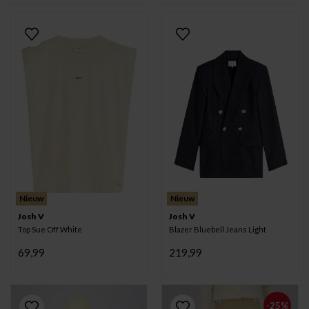
Nieuw
Nieuw
Josh V
Josh V
Top Sue Off White
Blazer Bluebell Jeans Light
69,99
219,99
-25%