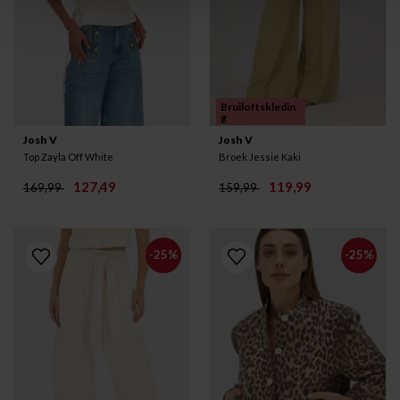
Bruiloftskledin
g
Josh V
Josh V
Top Zayla Off White
Broek Jessie Kaki
127,49
119,99
169,99
159,99
-25%
-25%