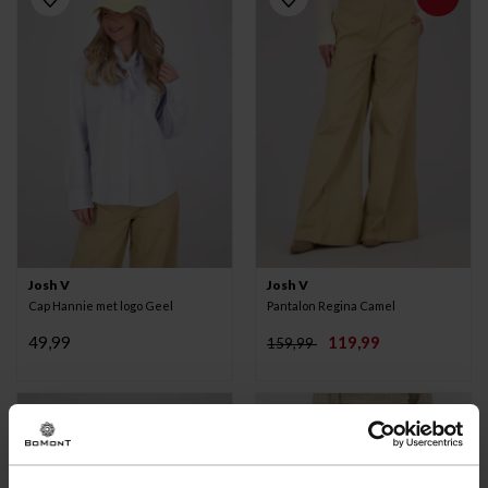
Josh V
Josh V
Cap Hannie met logo Geel
Pantalon Regina Camel
49,99
119,99
159,99
-25%
-25%