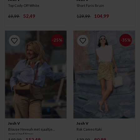
Top Cody Off White
Short Faris Bruin
52,49
104,99
69,99
139,99
-25%
-35%
Josh V
Josh V
Blouse Neveah met sjaaltje
Rok Cameo Kaki
oversized Navy
112,49
90,99
149,99
139,99