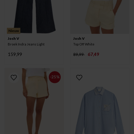
Nieuw
Josh V
Josh V
Broek Indra Jeans Light
Top Off White
159,99
67,49
89,99
-25%