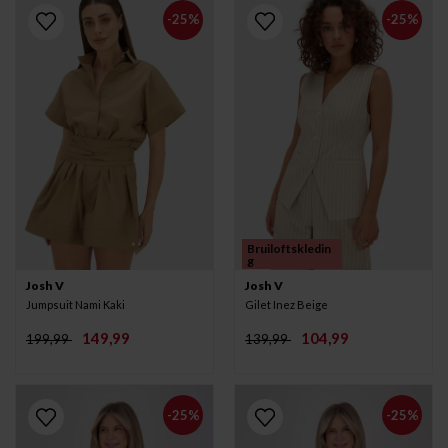
-25%
-25%
Bruiloftskledin
g
Josh V
Josh V
Jumpsuit Nami Kaki
Gilet Inez Beige
149,99
104,99
199,99
139,99
-25%
-25%