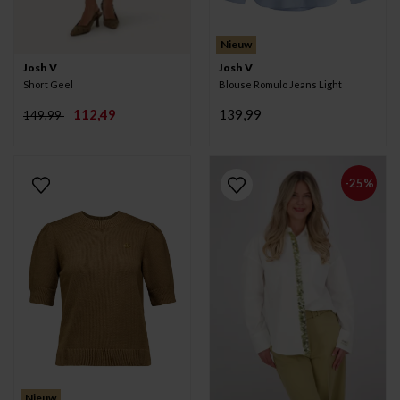
Nieuw
Josh V
Josh V
Short Geel
Blouse Romulo Jeans Light
112,49
139,99
149,99
-25%
Nieuw