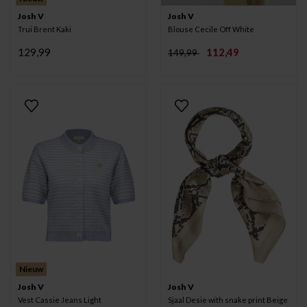
Josh V
Josh V
Trui Brent Kaki
Blouse Cecile Off White
129,99
112,49
149,99
Nieuw
Josh V
Josh V
Vest Cassie Jeans Light
Sjaal Desie with snake print Beige