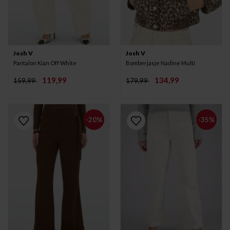
Josh V
Josh V
Pantalon Kian Off White
Bomberjasje Nadine Multi
119,99
134,99
159,99
179,99
-20%
-35%