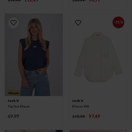
-35%
Nieuw
Josh V
Josh V
Top Sue Blauw
Blouse Wit
69,99
97,49
149,99