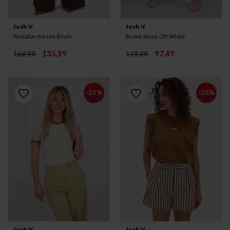
Josh V
Josh V
Pantalon Korien Bruin
Broek Mose Off White
135,99
97,49
169,99
149,99
-25%
-25%
Josh V
Josh V