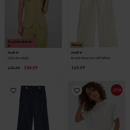
Bruiloftskledin
Nieuw
g
Josh V
Josh V
Gilet Kiro Kaki
Broek Maureen Off White
104,99
169,99
139,99
-25%