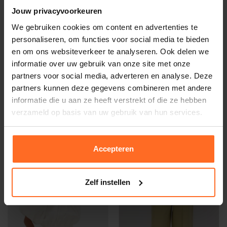
Jouw privacyvoorkeuren
We gebruiken cookies om content en advertenties te
personaliseren, om functies voor social media te bieden
en om ons websiteverkeer te analyseren. Ook delen we
informatie over uw gebruik van onze site met onze
partners voor social media, adverteren en analyse. Deze
Bruiloftskledin
partners kunnen deze gegevens combineren met andere
g
informatie die u aan ze heeft verstrekt of die ze hebben
Josh V
Josh V
verzameld op basis van uw gebruik van hun services.
Jumpsuit Geel
Pantalon Odessa Beige
149,99
112,49
199,99
149,99
Accepteren
-25%
-25%
Zelf instellen