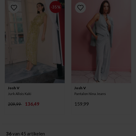
-35%
Josh V
Josh V
Jurk Allois Kaki
Pantalon Nina Jeans
136,49
159,99
209,99
36
van 45 artikelen