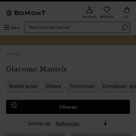
Account
Wishlist
0,-
Menu
GIACOMO
Giacomo Mantels
Bomberjassen
Blazers
Trenchcoats
Donsjassen - ge
Filteren
Sorteer op