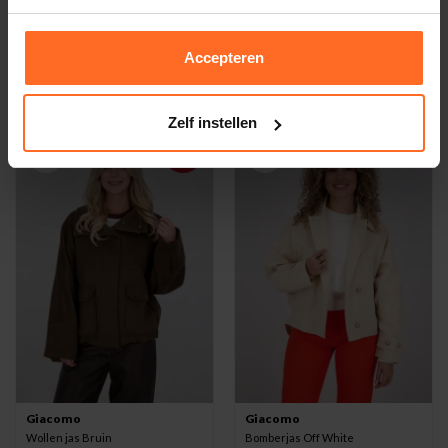
Giacomo
Giacomo
Wollen Driekwart Jas Camel
Wollen Jas Bordeaux Rood
Accepteren
223,96
215,96
279,95
269,95
Zelf instellen
-20%
Giacomo
Giacomo
Wollen jas Bruin
Bomberjas Off White