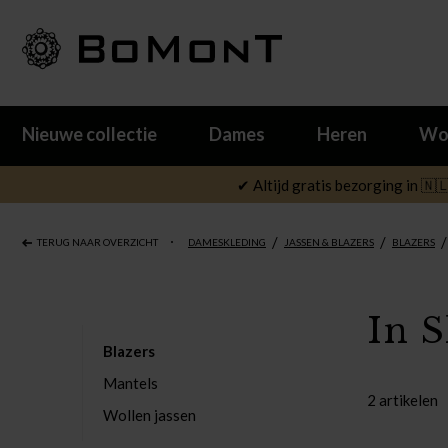
Nieuwe collectie
Dames
Heren
Wo
✔ Altijd gratis bezorging in 🇳
/
/
/
TERUG NAAR OVERZICHT
DAMESKLEDING
JASSEN & BLAZERS
BLAZERS
In 
Blazers
Mantels
2 artikelen
Wollen jassen