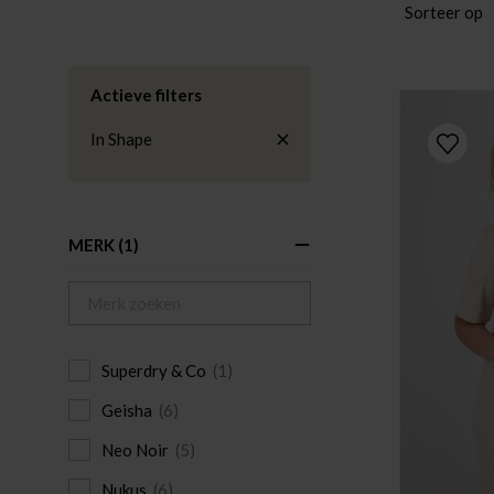
Sorteer op
Actieve filters
In Shape
MERK
(1)
Superdry & Co
(1)
Geisha
(6)
Neo Noir
(5)
Nukus
(6)