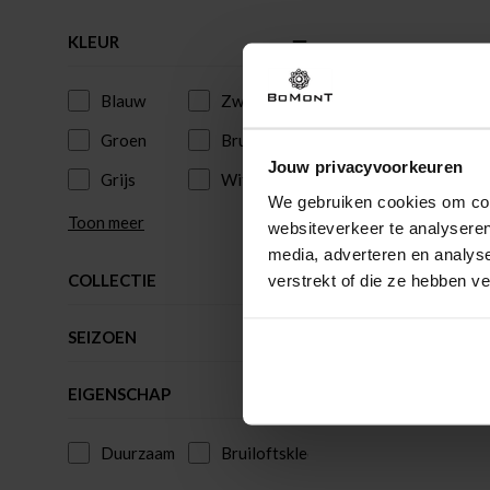
KLEUR
Blauw
Zwart
Groen
Bruin
Jouw privacyvoorkeuren
Grijs
Wit
We gebruiken cookies om cont
Toon meer
websiteverkeer te analyseren
media, adverteren en analys
COLLECTIE
verstrekt of die ze hebben v
SEIZOEN
EIGENSCHAP
Duurzaam
Bruiloftskleding