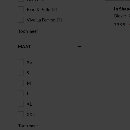
In Shap
Rino & Pelle
(3)
Vive La Femme
(7)
79,99
Toon meer
MAAT
XS
S
M
L
XL
XXL
Toon meer