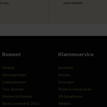
et ons.
onze winkels.
Bomont
Klantenservice
Winkels
Bestellen
Openingstijden
Betalen
Cadeaubonnen
Bezorgen
Over Bomont
Ruilen & retourneren
Werken bij Bomont
5% Spaarbonus
Beste Leerbedrijf 2023
Winkels