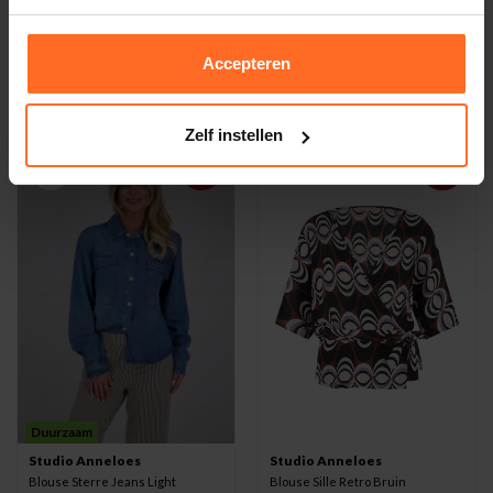
Studio Anneloes
Studio Anneloes
Blouse Poppy Zwart
Blouse Dio Flower Stripe Groen
Accepteren
99,95
84,47
129,95
Zelf instellen
-35%
-50%
Duurzaam
Studio Anneloes
Studio Anneloes
Blouse Sterre Jeans Light
Blouse Sille Retro Bruin