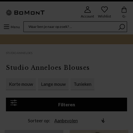
Account
Wishlist
0,-
Menu
STUDIO ANNELOES
Studio Anneloes Blouses
Korte mouw
Lange mouw
Tunieken
Filteren
Sorteer op