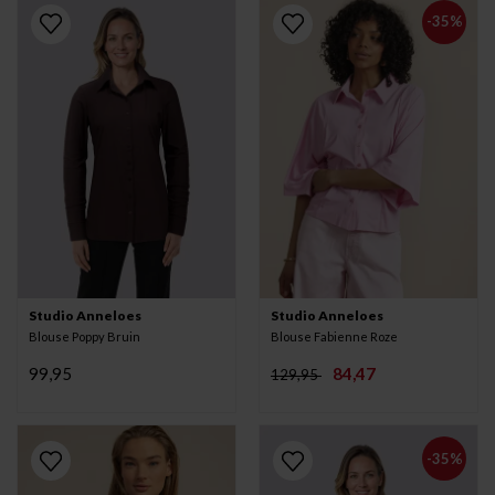
-35%
Studio Anneloes
Studio Anneloes
Blouse Poppy Bruin
Blouse Fabienne Roze
99,95
84,47
129,95
-35%