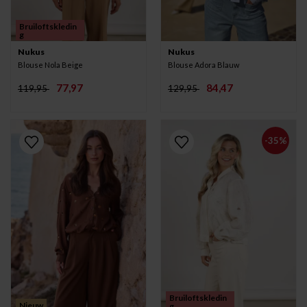
Bruiloftskledin
g
Nukus
Nukus
Blouse Nola Beige
Blouse Adora Blauw
77,97
84,47
119,95
129,95
-35%
Bruiloftskledin
Nieuw
g