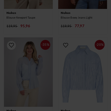
Nukus
Nukus
Blouse Newport Taupe
Blouse Bowy Jeans Light
95,96
77,97
119,95
119,95
-35%
-20%
Nukus
Nukus