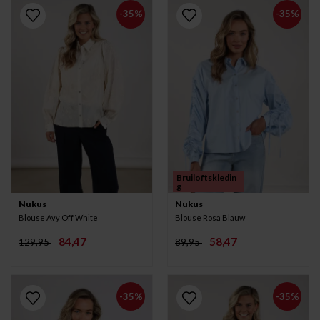
-35%
-35%
Bruiloftskledin
g
Nukus
Nukus
Blouse Avy Off White
Blouse Rosa Blauw
84,47
58,47
129,95
89,95
-35%
-35%