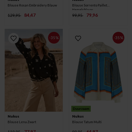
Blouse Rosan Embroidery Blauw
Blouse Sorrento Paillet
Hemelsblauw
84,47
79,96
129,95
99,95
-35%
-35%
Duurzaam
Nukus
Nukus
Blouse Lena Zwart
Blouse Tatum Multi
77,97
64,97
119,95
99,95