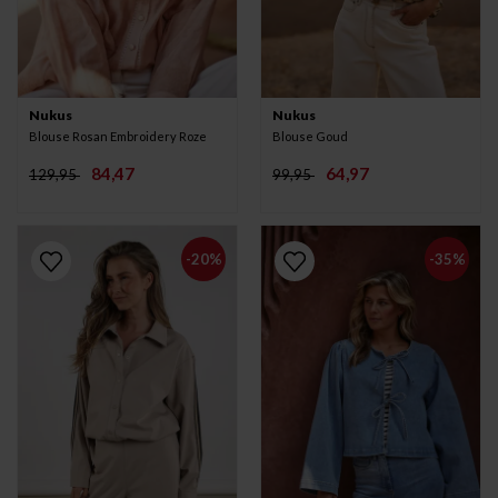
Nukus
Nukus
Blouse Rosan Embroidery Roze
Blouse Goud
84,47
64,97
129,95
99,95
-20%
-35%