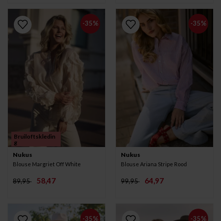
-35%
-35%
Bruiloftskledin
g
Nukus
Nukus
Blouse Margriet Off White
Blouse Ariana Stripe Rood
58,47
64,97
89,95
99,95
-35%
-35%