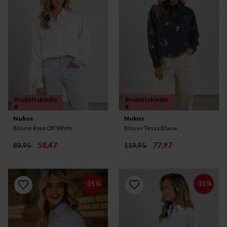
Bruiloftskledin
Bruiloftskledin
g
g
Nukus
Nukus
Blouse Rosa Off White
Blouse Tessa Blauw
58,47
77,97
89,95
119,95
-35%
-35%