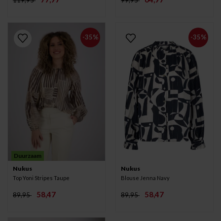
-35%
-35%
Duurzaam
Nukus
Nukus
Top Yoni Stripes Taupe
Blouse Jenna Navy
58,47
58,47
89,95
89,95