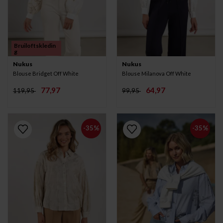
Bruiloftskledin
g
Nukus
Nukus
Blouse Bridget Off White
Blouse Milanova Off White
77,97
64,97
119,95
99,95
-35%
-35%