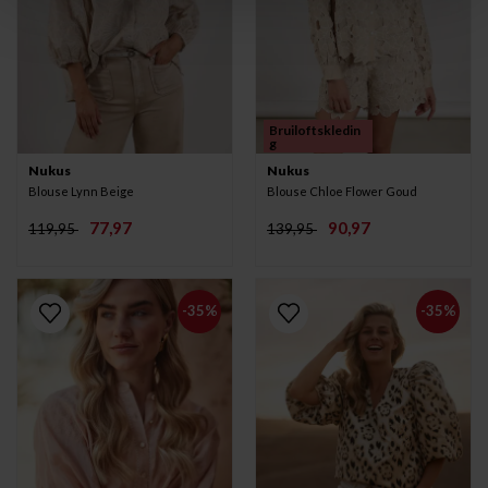
Bruiloftskledin
g
Nukus
Nukus
Blouse Lynn Beige
Blouse Chloe Flower Goud
77,97
90,97
119,95
139,95
-35%
-35%