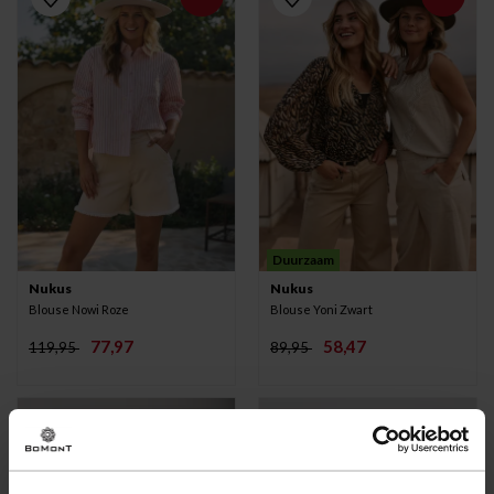
Duurzaam
Nukus
Nukus
Blouse Nowi Roze
Blouse Yoni Zwart
77,97
58,47
119,95
89,95
-35%
-35%