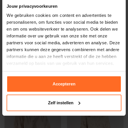
Jouw privacyvoorkeuren
We gebruiken cookies om content en advertenties te
personaliseren, om functies voor social media te bieden
en om ons websiteverkeer te analyseren. Ook delen we
informatie over uw gebruik van onze site met onze
partners voor social media, adverteren en analyse. Deze
Bruiloftskledin
partners kunnen deze gegevens combineren met andere
g
informatie die u aan ze heeft verstrekt of die ze hebben
Nukus
Nukus
verzameld op basis van uw gebruik van hun services.
Nelly Blouse Goud
Blouse Lilly Shiny Groen
77,97
58,47
119,95
89,95
Accepteren
-35%
-35%
Zelf instellen