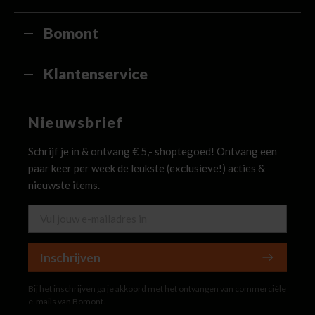
Bomont
Klantenservice
Nieuwsbrief
Schrijf je in & ontvang € 5,- shoptegoed! Ontvang een
paar keer per week de leukste (exclusieve!) acties &
nieuwste items.
Inschrijven
Bij het inschrijven ga je akkoord met het ontvangen van commerciële
e-mails van Bomont.