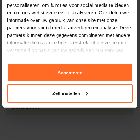
personaliseren, om functies voor social media te bieden
Kleur
Taupe
Retourneren
en om ons websiteverkeer te analyseren. Ook delen we
Kwaliteit
64% PES, 34% VI, 2% EA
Binnen 30 dagen eenvoudig retourneren via DHL voor
informatie over uw gebruik van onze site met onze
Lining: 98% PES, 2% EA
slechts € 4,95 of op eigen kosten via PostNL. In de
partners voor social media, adverteren en analyse. Deze
Afmetingen
Indy is 175cm lang en
Bomont winkels kunt u ook gratis retourneren.
partners kunnen deze gegevens combineren met andere
draagt maat S
informatie die u aan ze heeft verstrekt of die ze hebben
Betalen
verzameld op basis van uw gebruik van hun services.
iDeal, Riverty (Afterpay), creditcard of Paypal, kies zelf
één van de vele betaalopties.
Accepteren
5% Spaarbonus
Besteed € 100,- binnen een half jaar en krijg € 5,- retour
in de vorm van een waardecheque. Log in je account en
Zelf instellen
bekijk evt. openstaande waardecheques en je
puntensaldo.