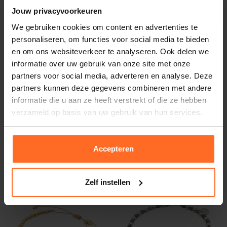
Jouw privacyvoorkeuren
We gebruiken cookies om content en advertenties te
personaliseren, om functies voor social media te bieden
en om ons websiteverkeer te analyseren. Ook delen we
informatie over uw gebruik van onze site met onze
partners voor social media, adverteren en analyse. Deze
partners kunnen deze gegevens combineren met andere
informatie die u aan ze heeft verstrekt of die ze hebben
Embrace Design
Embrace Design
verzameld op basis van uw gebruik van hun services.
Armband Guusje Goud
Armband Sophia Wit
32,95
29,95
Accepteren
Zelf instellen