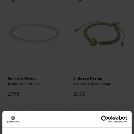
Embrace Design
Embrace Design
Armband Merel Zilver
Armband Cadzand Taupe
27,95
23,95