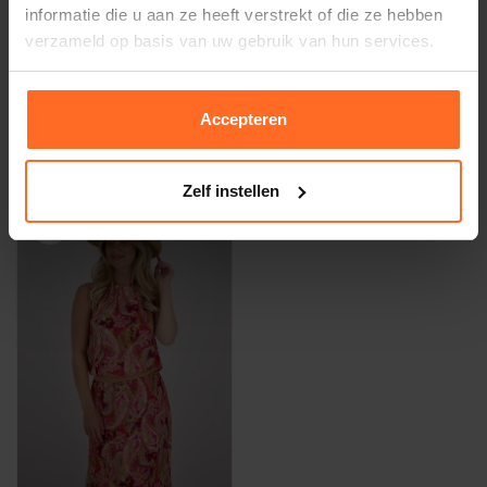
informatie die u aan ze heeft verstrekt of die ze hebben
verzameld op basis van uw gebruik van hun services.
360 Five
360 Five
Hoed Barbados Fedora Wit
Hoed Cooper Blauw
Accepteren
44,99
44,99
Zelf instellen