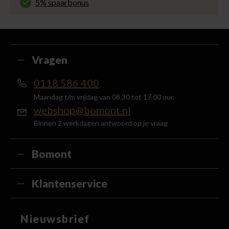
5% spaarbonus
Besteed min. € 100,- binnen een half jaar, bestel
met je account en ontvang 5% van het bedrag
terug in de vorm van een waardecheque.
Vragen
0118 586 400
Maandag t/m vrijdag van 08.30 tot 17.00 uur.
webshop@bomont.nl
Binnen 2 werkdagen antwoord op je vraag
Bomont
Klantenservice
Nieuwsbrief