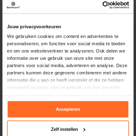
Jouw privacyvoorkeuren
We gebruiken cookies om content en advertenties te
Tresanti
Tresanti
personaliseren, om functies voor social media te bieden
Sjaal Gervasio Pinstripe Navy
Sjaal Gervasio Pinstripe Bruin
en om ons websiteverkeer te analyseren. Ook delen we
23,96
23,96
29,95
29,95
informatie over uw gebruik van onze site met onze
partners voor social media, adverteren en analyse. Deze
partners kunnen deze gegevens combineren met andere
-20%
informatie die u aan ze heeft verstrekt of die ze hebben
verzameld op basis van uw gebruik van hun services.
Accepteren
Zelf instellen