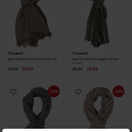
Tresanti
Tresanti
Sjaal Galdino Small striped Bruin
Sjaal Germano Irregular stripe
Groen
23,96
23,96
29,95
29,95
-20%
-20%