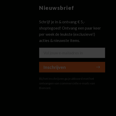
Nieuwsbrief
Schrijf je in & ontvang € 5,-
shoptegoed! Ontvang een paar keer
per week de leukste (exclusieve!)
acties & nieuwste items.
Inschrijven
Bij het inschrijven ga je akkoord met het
ontvangen van commerciële e-mails van
Bomont.