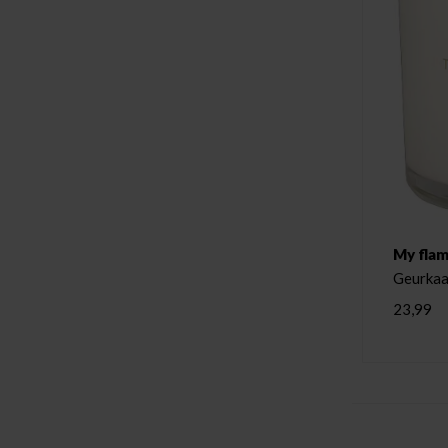
My flam
Geurkaa
23,99