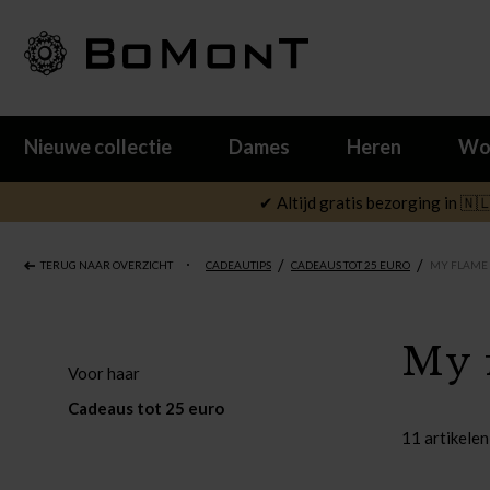
Nieuwe collectie
Dames
Heren
Wo
✔ Altijd gratis bezorging in 🇳
/
/
TERUG NAAR OVERZICHT
CADEAUTIPS
CADEAUS TOT 25 EURO
MY FLAME 
My f
Voor haar
Cadeaus tot 25 euro
11 artikelen