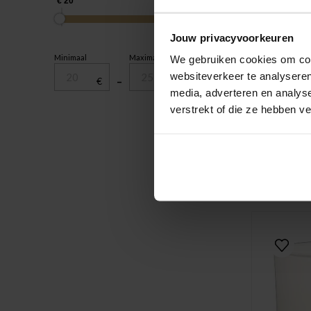
Jouw privacyvoorkeuren
Minimaal
Maximaal
We gebruiken cookies om cont
websiteverkeer te analyseren
€
–
€
media, adverteren en analys
verstrekt of die ze hebben v
My flam
21,99