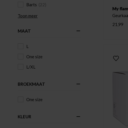
Barts
(22)
My flam
Geurkaa
Toon meer
21,99
MAAT
L
One size
L/XL
BROEKMAAT
One size
KLEUR