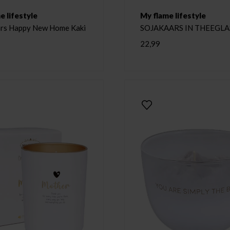
e lifestyle
My flame lifestyle
rs Happy New Home Kaki
SOJAKAARS IN THEEGLAS
LIFE IN FULL BLOOM Mul
22,99