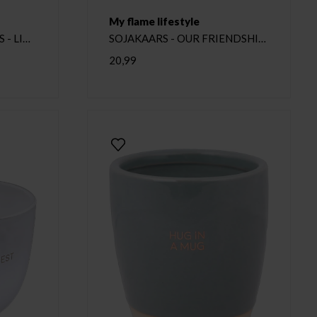
My flame lifestyle
 - LIVE
SOJAKAARS - OUR FRIENDSHIP
ti
ROCKS Wit
20,99