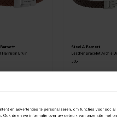
 Barnett
Steel & Barnett
 Harrison Bruin
Leather Bracelet Archie B
50,-
ent en advertenties te personaliseren, om functies voor social
. Ook delen we informatie over uw gebruik van onze site met on