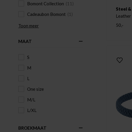
Bomont Collection
(11)
Steel &
Cadeaubon Bomont
(1)
Leather
50,-
Toon meer
MAAT
S
M
L
One size
M/L
L/XL
BROEKMAAT