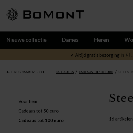
Nieuwe collectie
Dames
Heren
Wo
✔ Altijd gratis bezorging in 🇳
/
/
TERUG NAAR OVERZICHT
CADEAUTIPS
CADEAUS TOT 100 EURO
STEEL & 
Stee
Voor hem
Cadeaus tot 50 euro
16 artikelen
Cadeaus tot 100 euro