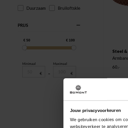
Duurzaam
Bruiloftskleding
PRIJS
Steel &
Armband
Minimaal
Maximaal
60,-
€
–
€
Jouw privacyvoorkeuren
We gebruiken cookies om cont
websiteverkeer te analyseren