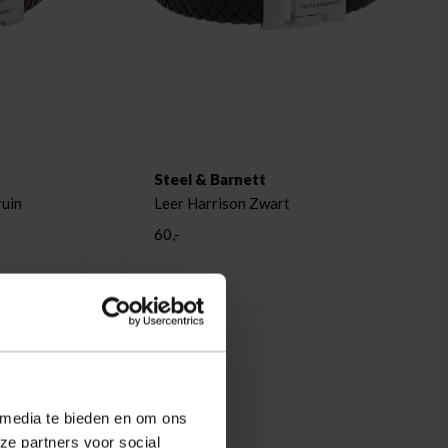
Steel & Barnett
ruin
Leer Harrison Zwart
60,-
 media te bieden en om ons
ze partners voor social