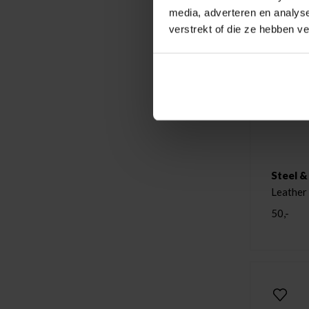
media, adverteren en analys
verstrekt of die ze hebben v
Steel &
Leather
50,-