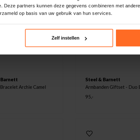
e. Deze partners kunnen deze gegevens combineren met andere i
erzameld op basis van uw gebruik van hun services.
Zelf instellen
 Barnett
Steel & Barnett
 Bracelet Archie Camel
Armbanden Giftset - Duo 
Zwart
95,-