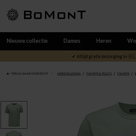
Nieuwe collectie
Dames
Heren
Wo
✔ Altijd gratis bezorging in 🇳
/
/
/
TERUG NAAR OVERZICHT
HERENKLEDING
T-SHIRTS & POLO'S
T-SHIRTS