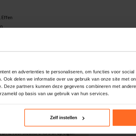
, Effen
en
ual heren T-shirt, gemaakt van zacht katoen
een subtiel camouflagepatroon, ideaal voor
ent en advertenties te personaliseren, om functies voor social
iscollectie.
. Ook delen we informatie over uw gebruik van onze site met on
e. Deze partners kunnen deze gegevens combineren met andere i
erzameld op basis van uw gebruik van hun services.
kdagen thuisgeleverd met DHL.
Zelf instellen
 DHL voor slechts € 4,95 of op eigen