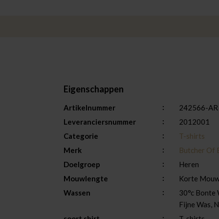
Eigenschappen
Artikelnummer
242566-AR
Leveranciersnummer
2012001
Categorie
T-shirts
Merk
Butcher Of 
Doelgroep
Heren
Mouwlengte
Korte Mou
Wassen
30°c Bonte W
Fijne Was, N
soort shirt
T-shirts