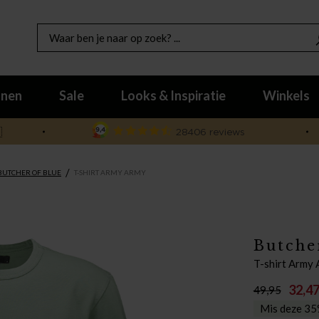
nen
Sale
Looks & Inspiratie
Winkels

/
BUTCHER OF BLUE
T-SHIRT ARMY ARMY
Butche
T-shirt Army
32,4
49,95
Mis deze 35%