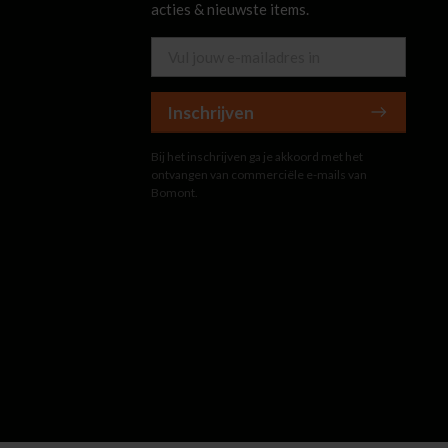
acties & nieuwste items.
Inschrijven
Bij het inschrijven ga je akkoord met het
ontvangen van commerciële e-mails van
Bomont.