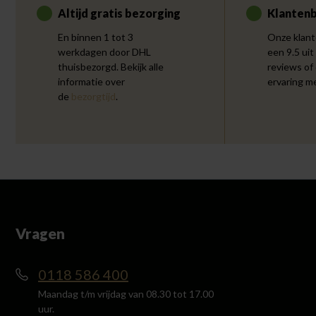
Altijd gratis bezorging
Klantenb
En binnen 1 tot 3
Onze klant
werkdagen door DHL
een 9.5 uit
thuisbezorgd. Bekijk alle
reviews of
informatie over
ervaring m
de
bezorgtijd
.
Vragen
0118 586 400
Maandag t/m vrijdag van 08.30 tot 17.00
uur.