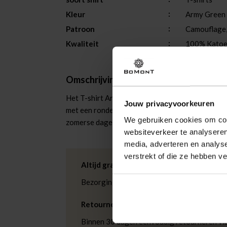
Kleur
Army Green
Patroon
Camouflage
Kwaliteit
100% Kato
Omschrijving
Het T-shirt Army van Butcher of Blue is een cas
Jouw privacyvoorkeuren
met een ronde hals en korte mouwen. Het heeft 
We gebruiken cookies om cont
zomerse dagen en een onmisbaar item in elke bas
websiteverkeer te analyseren
media, adverteren en analys
verstrekt of die ze hebben v
Altijd gratis bezorging
Bezorging is altijd gratis, binnen 1-3 wer
Retourneren
Binnen 30 dagen eenvoudig retourneren via