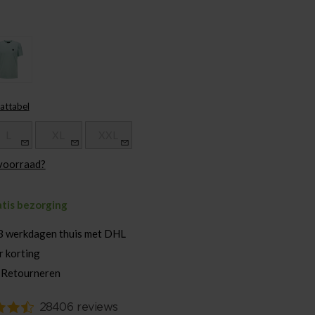
attabel
L
XL
XXL
 voorraad?
atis bezorging
3 werkdagen thuis met DHL
r korting
 Retourneren