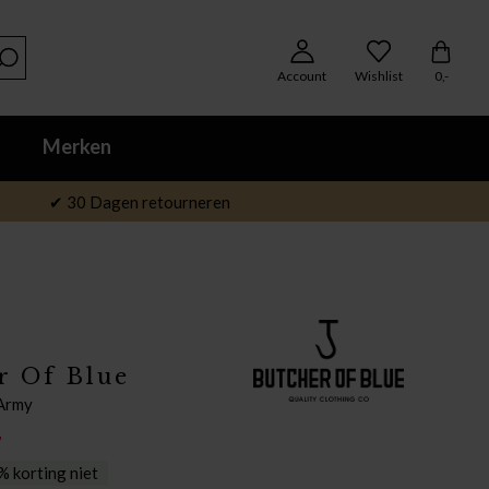
Account
Wishlist
0,-
Merken
✔ 30 Dagen retourneren
r Of Blue
 Army
7
 korting niet