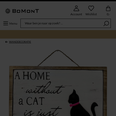
Account
Wishlist
0,-
Menu
WANDDECORATIE