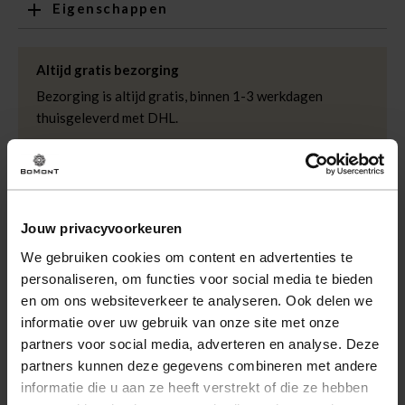
Eigenschappen
Artikelnummer
260461-WT
Leveranciersnummer
SKU008109-2
Altijd gratis bezorging
Categorie
Wanddecoratie
Bezorging is altijd gratis, binnen 1-3 werkdagen
thuisgeleverd met DHL.
Merk
Bomont Collection
Kleur
Wit
Retourneren
Kwaliteit
Hout
Binnen 30 dagen eenvoudig retourneren via DHL voor
slechts € 4,95 of op eigen kosten via PostNL. In de
Bomont winkels kunt u ook gratis retourneren.
Jouw privacyvoorkeuren
We gebruiken cookies om content en advertenties te
Betalen
personaliseren, om functies voor social media te bieden
iDeal, Riverty (Afterpay), creditcard of Paypal, kies zelf
en om ons websiteverkeer te analyseren. Ook delen we
één van de vele betaalopties.
informatie over uw gebruik van onze site met onze
5% Spaarbonus
partners voor social media, adverteren en analyse. Deze
partners kunnen deze gegevens combineren met andere
Besteed € 100,- binnen een half jaar en krijg € 5,- retour
informatie die u aan ze heeft verstrekt of die ze hebben
in de vorm van een waardecheque. Log in je account en