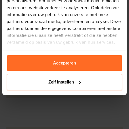
personaliseren, om functies voor social media te bieden
Retourneren
Kwaliteit
55%Pes.15%Acrylic,16
en om ons websiteverkeer te analyseren. Ook delen we
Binnen 30 dagen eenvoudig retourneren via DHL voor
% Co, 2%Wo,2%Wm,
informatie over uw gebruik van onze site met onze
slechts € 4,95 of op eigen kosten via PostNL. In de
2%Li, 8%Nylon
partners voor social media, adverteren en analyse. Deze
Bomont winkels kunt u ook gratis retourneren.
partners kunnen deze gegevens combineren met andere
Betalen
informatie die u aan ze heeft verstrekt of die ze hebben
verzameld op basis van uw gebruik van hun services.
iDeal, Riverty (Afterpay), creditcard of Paypal, kies zelf
één van de vele betaalopties.
5% Spaarbonus
Accepteren
Besteed € 100,- binnen een half jaar en krijg € 5,- retour
in de vorm van een waardecheque. Log in je account en
Zelf instellen
bekijk evt. openstaande waardecheques en je
puntensaldo.