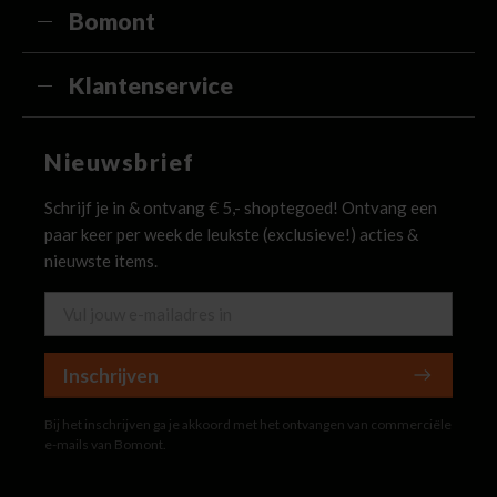
Bomont
Klantenservice
Nieuwsbrief
Schrijf je in & ontvang € 5,- shoptegoed! Ontvang een
paar keer per week de leukste (exclusieve!) acties &
nieuwste items.
Inschrijven
Bij het inschrijven ga je akkoord met het ontvangen van commerciële
e-mails van Bomont.