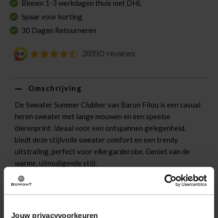
Binnen 1-3 werkdagen thuis met DHL
Spaar voor korting
30 Dagen Retourneren
Omschrijving
De Sweater Summer Clubber van Baron Filou is een casual
heren sweater met lange mouwen en een speelse
dierenprint. Ideaal voor een ontspannen gelegenheid,
biedt deze stijlvolle sweater comfort en een trendy
uitstraling, perfect voor elke garderobe. Geniet van de
warme, uitnodigende stijl.
Eigenschappen
Artikelnummer
242104-SK
Jouw privacyvoorkeuren