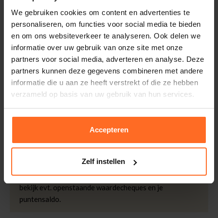
Leveranciersnummer
CXIII SWEATER
Altijd gratis bezorging
We gebruiken cookies om content en advertenties te
Categorie
Sweaters
Bezorging is altijd gratis, binnen 1-3 werkdagen
personaliseren, om functies voor social media te bieden
thuisgeleverd met DHL.
Merk
Baron Filou
en om ons websiteverkeer te analyseren. Ook delen we
Kleur
Sky Blue
informatie over uw gebruik van onze site met onze
Retourneren
partners voor social media, adverteren en analyse. Deze
Binnen 30 dagen eenvoudig retourneren via DHL voor
partners kunnen deze gegevens combineren met andere
slechts € 4,95 of op eigen kosten via PostNL. In de
informatie die u aan ze heeft verstrekt of die ze hebben
Bomont winkels kunt u ook gratis retourneren.
verzameld op basis van uw gebruik van hun services.
Betalen
iDeal, Riverty (Afterpay), creditcard of Paypal, kies zelf
Accepteren
één van de vele betaalopties.
5% Spaarbonus
Zelf instellen
Besteed € 100,- binnen een half jaar en krijg € 5,- retour
in de vorm van een waardecheque. Log in je account en
bekijk evt. openstaande waardecheques en je
puntensaldo.