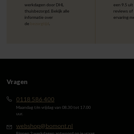
werkdagen door DHL
een 9.5 uit
thuisbezorgd. Bekijk alle
reviews of
informatie over
ervaring m
de
bezorgtijd
.
Vragen
0118 586 400
Maandag t/m vrijdag van 08.30 tot 17.00
uur.
webshop@bomont.nl
Binnen 2 werkdagen antwoord op je vraag