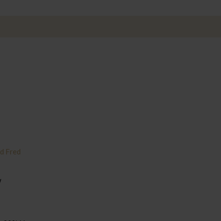
d Fred
w