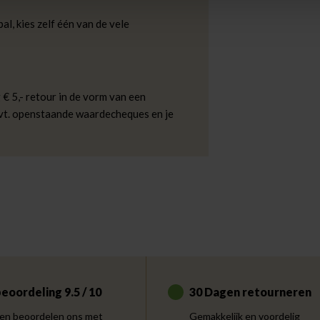
al, kies zelf één van de vele
 € 5,- retour in de vorm van een
evt. openstaande waardecheques en je
eoordeling 9.5 / 10
30 Dagen retourneren
en beoordelen ons met
Gemakkelijk en voordelig