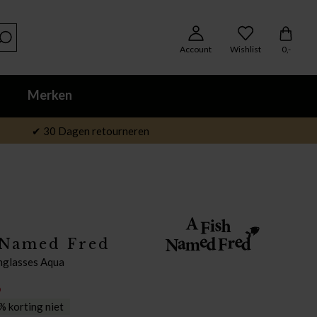
Account
Wishlist
0,-
Merken
✔ 30 Dagen retourneren
 Named Fred
glasses Aqua
6
 korting niet