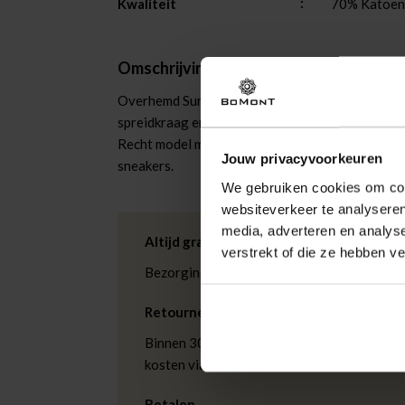
Kwaliteit
70% Katoen
Omschrijving
Overhemd Sunglasses van A Fish Named Fred is
spreidkraag en knoopsluiting. De lichtblauwe sto
Recht model met afgeronde zoom voor een relax
Jouw privacyvoorkeuren
sneakers.
We gebruiken cookies om cont
websiteverkeer te analyseren
media, adverteren en analys
Altijd gratis bezorging
verstrekt of die ze hebben v
Bezorging is altijd gratis, binnen 1-3 wer
Retourneren
Binnen 30 dagen eenvoudig retourneren via
kosten via PostNL. In de Bomont winkels ku
Betalen