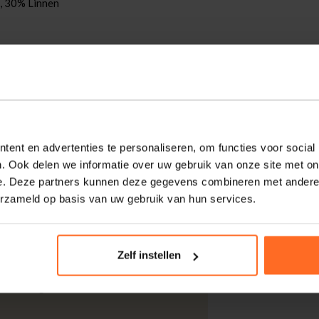
, 30% Linnen
 een casual overhemd met korte mouw,
f heeft een all-over print met zonnebrillen.
te pasvorm. Combineer met een jeans en
ent en advertenties te personaliseren, om functies voor social
. Ook delen we informatie over uw gebruik van onze site met on
e. Deze partners kunnen deze gegevens combineren met andere i
erzameld op basis van uw gebruik van hun services.
kdagen thuisgeleverd met DHL.
Zelf instellen
 DHL voor slechts € 4,95 of op eigen
nt u ook gratis retourneren.