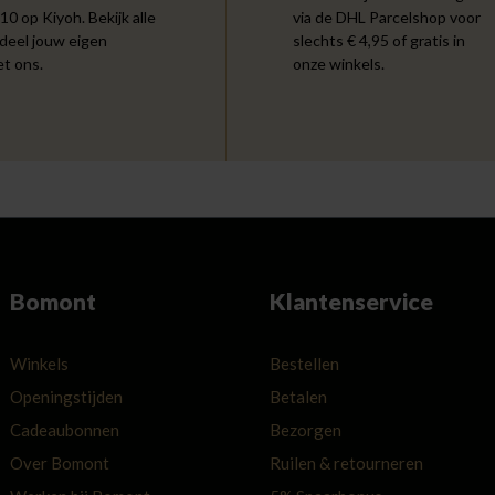
 10 op Kiyoh. Bekijk alle
via de DHL Parcelshop voor
 deel jouw eigen
slechts € 4,95 of gratis in
et ons.
onze winkels.
Bomont
Klantenservice
Winkels
Bestellen
Openingstijden
Betalen
Cadeaubonnen
Bezorgen
Over Bomont
Ruilen & retourneren