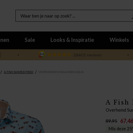
nen
Sale
Looks & Inspiratie
Winkels

/
/
A FISH NAMED FRED
OVERHEMD SUNGLASSES AQUA
A Fish
Overhemd Sun
67,4
89,95
Mis deze 25%