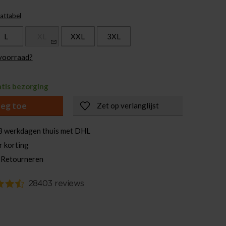
attabel
L
XL
XXL
3XL
 voorraad?
atis bezorging
eg toe
Zet op verlanglijst
3 werkdagen thuis met DHL
r korting
 Retourneren