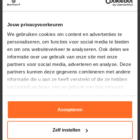
contrasterende biesjes, een borstzak met pochet en een
verstelband achter. Draag met overhemd en colbert voor
netjes.
Jouw privacyvoorkeuren
Eigenschappen
We gebruiken cookies om content en advertenties te
personaliseren, om functies voor social media te bieden
Artikelnummer
259359-ZD
en om ons websiteverkeer te analyseren. Ook delen we
Leveranciersnummer
33.135
Altijd gratis bezorging
informatie over uw gebruik van onze site met onze
Categorie
Gilets
Bezorging is altijd gratis, binnen 1-3 werkdagen
partners voor social media, adverteren en analyse. Deze
thuisgeleverd met DHL.
partners kunnen deze gegevens combineren met andere
Merk
A Fish Named Fred
informatie die u aan ze heeft verstrekt of die ze hebben
Kleur
Zand / Kakhi
Retourneren
verzameld op basis van uw gebruik van hun services.
Kwaliteit
91% Polyester, 4%
Binnen 30 dagen eenvoudig retourneren via DHL voor
Viscose, 4% Linen, 1%
slechts € 4,95 of op eigen kosten via PostNL. In de
Elastane
Bomont winkels kunt u ook gratis retourneren.
Accepteren
Betalen
iDeal, Riverty (Afterpay), creditcard of Paypal, kies zelf
Zelf instellen
één van de vele betaalopties.