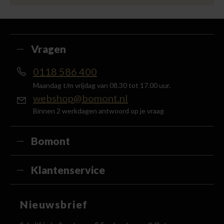
Besteed min. € 100,- binnen een half jaar, bestel
met je account en ontvang 5% van het bedrag
terug in de vorm van een waardecheque.
Vragen
0118 586 400
Maandag t/m vrijdag van 08.30 tot 17.00 uur.
webshop@bomont.nl
Binnen 2 werkdagen antwoord op je vraag
Bomont
Klantenservice
Nieuwsbrief