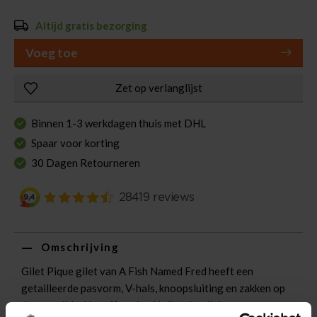
Altijd gratis bezorging
Voeg toe
Zet op verlanglijst
Binnen 1-3 werkdagen thuis met DHL
Spaar voor korting
30 Dagen Retourneren
Omschrijving
Gilet Pique gilet van A Fish Named Fred heeft een
getailleerde pasvorm, V-hals, knoopsluiting en zakken op
de voorzijde. Het effen piqué krijgt detail door