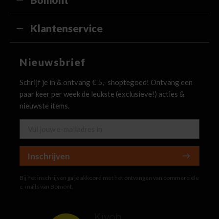
Klantenservice
Nieuwsbrief
Schrijf je in & ontvang € 5,- shoptegoed! Ontvang een
paar keer per week de leukste (exclusieve!) acties &
nieuwste items.
Inschrijven
Bij het inschrijven ga je akkoord met het ontvangen van commerciële
e-mails van Bomont.