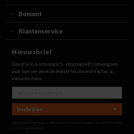
Bomont
Klantenservice
Nieuwsbrief
Schrijf je in & ontvang € 5,- shoptegoed! Ontvang een
paar keer per week de leukste (exclusieve!) acties &
nieuwste items.
Inschrijven
Bij het inschrijven ga je akkoord met het ontvangen van commerciële
e-mails van Bomont.