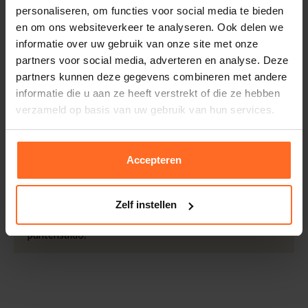
personaliseren, om functies voor social media te bieden
Kleur
Wit
Retourneren
en om ons websiteverkeer te analyseren. Ook delen we
Kwaliteit
66% Katoen, 34%
Binnen 30 dagen eenvoudig retourneren via DHL voor
informatie over uw gebruik van onze site met onze
Polyester
slechts € 4,95 of op eigen kosten via PostNL. In de
partners voor social media, adverteren en analyse. Deze
Bomont winkels kunt u ook gratis retourneren.
partners kunnen deze gegevens combineren met andere
informatie die u aan ze heeft verstrekt of die ze hebben
Betalen
verzameld op basis van uw gebruik van hun services.
iDeal, Riverty (Afterpay), creditcard of Paypal, kies zelf
één van de vele betaalopties.
Accepteren
5% Spaarbonus
Besteed € 100,- binnen een half jaar en krijg € 5,- retour
in de vorm van een waardecheque. Log in je account en
Zelf instellen
bekijk evt. openstaande waardecheques en je
puntensaldo.