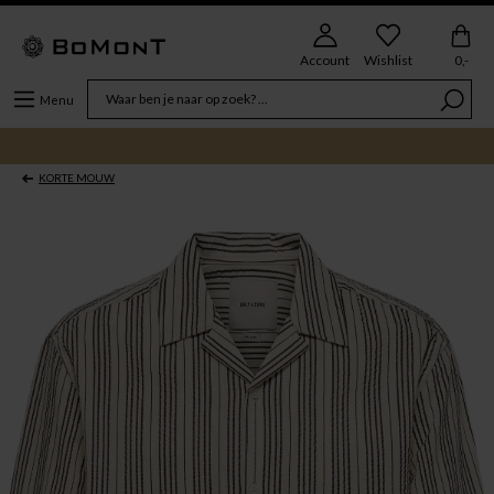
Account
Wishlist
0,-
Menu
KORTE MOUW