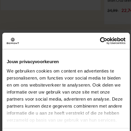
22,7
34,99
Omschrijving
Overhemd Cruz van Only & Sons heeft een casual
uitstraling met streeppatroon, korte mouwen en een
Jouw privacyvoorkeuren
spreidkraag met overhemdkraag. De knoopsluiting en
We gebruiken cookies om content en advertenties te
rechte zoom zorgen voor een praktische pasvorm. Draag
personaliseren, om functies voor social media te bieden
open over een T-shirt of dicht op een chino.
en om ons websiteverkeer te analyseren. Ook delen we
informatie over uw gebruik van onze site met onze
Eigenschappen
partners voor social media, adverteren en analyse. Deze
partners kunnen deze gegevens combineren met andere
Artikelnummer
258843-WT
informatie die u aan ze heeft verstrekt of die ze hebben
Leveranciersnummer
22038003
Altijd gratis bezorging
verzameld op basis van uw gebruik van hun services.
Categorie
Korte mouw
Bezorging is altijd gratis, binnen 1-3 werkdagen