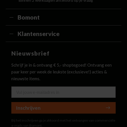
Binnen 2 werkdagen antwoord op je vraag
Bomont
Klantenservice
Nieuwsbrief
Schrijf je in & ontvang € 5,- shoptegoed! Ontvang een
paar keer per week de leukste (exclusieve!) acties &
nieuwste items.
Inschrijven
Bij het inschrijven ga je akkoord met het ontvangen van commerciële
e-mails van Bomont.