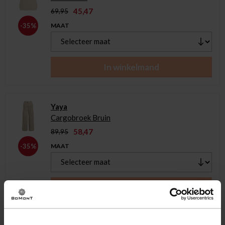
45,47
69,95
MAAT
-35%
In winkelmand
Yaya
Cargobroek Bruin
58,47
89,95
MAAT
-35%
In winkelmand