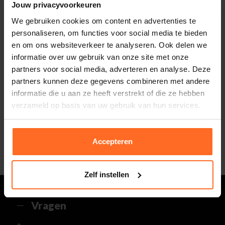
Jouw privacyvoorkeuren
Totaalbedrag look
0,-
We gebruiken cookies om content en advertenties te
Inclusief BTW
personaliseren, om functies voor social media te bieden
en om ons websiteverkeer te analyseren. Ook delen we
informatie over uw gebruik van onze site met onze
partners voor social media, adverteren en analyse. Deze
Altijd gratis bezorging
partners kunnen deze gegevens combineren met andere
En binnen 1 tot 3 werkdagen door DHL
informatie die u aan ze heeft verstrekt of die ze hebben
thuisbezorgd. Bekijk alle informatie over
Klantenbeoordeling 9.5 / 10
verzameld op basis van uw gebruik van hun services.
de
bezorgtijd
.
Onze klanten beoordelen ons met een 9.5 uit 10
op Kiyoh. Bekijk alle reviews of deel jouw eigen
30 Dagen retourneren
ervaring met ons.
Gemakkelijk en voordelig via de DHL Parcelshop
Accepteren
voor slechts € 4,95 of gratis in onze winkels.
5% spaarbonus
Besteed min. € 100,- binnen een half jaar, bestel
met je account en ontvang 5% van het bedrag
Zelf instellen
terug in de vorm van een waardecheque.
Vragen