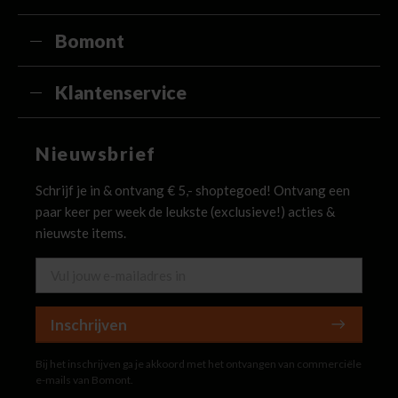
Bomont
Klantenservice
Nieuwsbrief
Schrijf je in & ontvang € 5,- shoptegoed! Ontvang een
paar keer per week de leukste (exclusieve!) acties &
nieuwste items.
Inschrijven
Bij het inschrijven ga je akkoord met het ontvangen van commerciële
e-mails van Bomont.