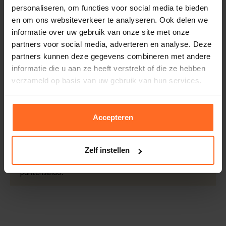
personaliseren, om functies voor social media te bieden
Doelgroep
Dames
Retourneren
en om ons websiteverkeer te analyseren. Ook delen we
Kleur
Beige
Binnen 30 dagen eenvoudig retourneren via DHL voor
informatie over uw gebruik van onze site met onze
Kwaliteit
80% Polyamide / 15%
slechts € 4,95 of op eigen kosten via PostNL. In de
partners voor social media, adverteren en analyse. Deze
Metaal / 5% Elastaan
Bomont winkels kunt u ook gratis retourneren.
partners kunnen deze gegevens combineren met andere
informatie die u aan ze heeft verstrekt of die ze hebben
Betalen
verzameld op basis van uw gebruik van hun services.
iDeal, Riverty (Afterpay), creditcard of Paypal, kies zelf
één van de vele betaalopties.
Accepteren
5% Spaarbonus
Besteed € 100,- binnen een half jaar en krijg € 5,- retour
in de vorm van een waardecheque. Log in je account en
Zelf instellen
bekijk evt. openstaande waardecheques en je
puntensaldo.