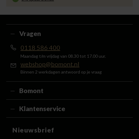
Besteed min. € 100,- binnen een half jaar, bestel
met je account en ontvang 5% van het bedrag
terug in de vorm van een waardecheque.
Vragen
0118 586 400
Maandag t/m vrijdag van 08.30 tot 17.00 uur.
webshop@bomont.nl
Binnen 2 werkdagen antwoord op je vraag
Bomont
Klantenservice
Nieuwsbrief