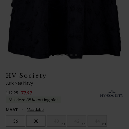
HV Society
Jurk Nea Navy
77,97
119,95
Mis deze 35% korting niet
MAAT
Maattabel
36
38
40
42
44