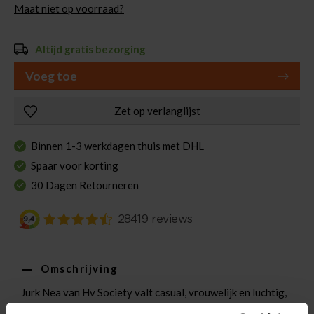
Maat niet op voorraad?
Altijd gratis bezorging
Voeg toe
Zet op verlanglijst
Binnen 1-3 werkdagen thuis met DHL
Spaar voor korting
30 Dagen Retourneren
Omschrijving
Jurk Nea van Hv Society valt casual, vrouwelijk en luchtig,
met overhemdkraag, spreidkraag en 3/4 mouwen. Het