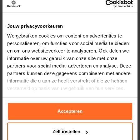
bloemenpatroon en de mini rok geven een speels silhouet.
Draag met sneakers voor een ontspannen dag of met
sandalen voor een nette, praktische outfit.
Jouw privacyvoorkeuren
We gebruiken cookies om content en advertenties te
Eigenschappen
personaliseren, om functies voor social media te bieden
Artikelnummer
263871-NY
en om ons websiteverkeer te analyseren. Ook delen we
Leveranciersnummer
0402593851
Altijd gratis bezorging
informatie over uw gebruik van onze site met onze
partners voor social media, adverteren en analyse. Deze
Categorie
Gezien in de nieuwsbrief
Bezorging is altijd gratis, binnen 1-3 werkdagen
partners kunnen deze gegevens combineren met andere
thuisgeleverd met DHL.
Merk
HV Society
informatie die u aan ze heeft verstrekt of die ze hebben
Kleur
Navy
Retourneren
verzameld op basis van uw gebruik van hun services.
Kwaliteit
100% Katoen
Binnen 30 dagen eenvoudig retourneren via DHL voor
Afmetingen
Indy is 175cm lang en
slechts € 4,95 of op eigen kosten via PostNL. In de
draagt maat 36
Bomont winkels kunt u ook gratis retourneren.
Accepteren
Betalen
Zelf instellen
iDeal, Riverty (Afterpay), creditcard of Paypal, kies zelf
één van de vele betaalopties.