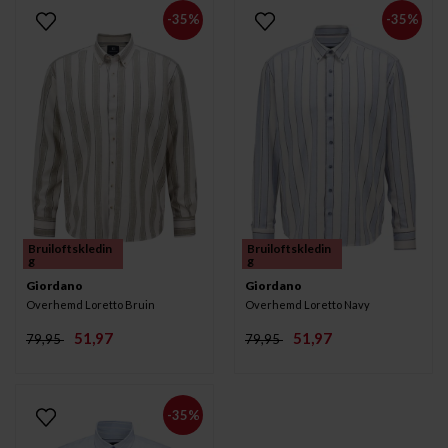
-35%
-35%
Bruiloftskledin
Bruiloftskledin
g
g
Giordano
Giordano
Overhemd Loretto Bruin
Overhemd Loretto Navy
51,97
51,97
79,95
79,95
-35%