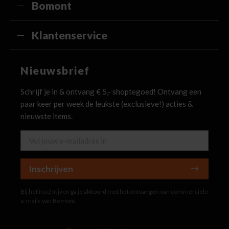
Bomont
Klantenservice
Nieuwsbrief
Schrijf je in & ontvang € 5,- shoptegoed! Ontvang een
paar keer per week de leukste (exclusieve!) acties &
nieuwste items.
Inschrijven
Bij het inschrijven ga je akkoord met het ontvangen van commerciële
e-mails van Bomont.