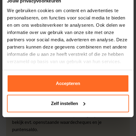
Jouw privacyvoorkeuren
Leveranciersnummer
211712
Altijd gratis bezorging
We gebruiken cookies om content en advertenties te
Categorie
Gebreide vesten
Bezorging is altijd gratis, binnen 1-3 werkdagen
personaliseren, om functies voor social media te bieden
thuisgeleverd met DHL.
Merk
Dstrezzed
en om ons websiteverkeer te analyseren. Ook delen we
informatie over uw gebruik van onze site met onze
Doelgroep
Heren
Retourneren
partners voor social media, adverteren en analyse. Deze
Kleur
Navy
Binnen 30 dagen eenvoudig retourneren via DHL voor
partners kunnen deze gegevens combineren met andere
Kwaliteit
100% Polyester
slechts € 4,95 of op eigen kosten via PostNL. In de
informatie die u aan ze heeft verstrekt of die ze hebben
Bomont winkels kunt u ook gratis retourneren.
verzameld op basis van uw gebruik van hun services.
Betalen
iDeal, Riverty (Afterpay), creditcard of Paypal, kies zelf
Accepteren
één van de vele betaalopties.
5% Spaarbonus
Zelf instellen
Besteed € 100,- binnen een half jaar en krijg € 5,- retour
in de vorm van een waardecheque. Log in je account en
bekijk evt. openstaande waardecheques en je
puntensaldo.