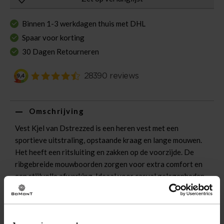
Binnen 1-3 werkdagen thuis met DHL
Spaar voor korting
30 Dagen Retourneren
Omschrijving
Vest Kjel van Dstrezzed is een heren vest met een
sportieve uitstraling, opstaande kraag en lange mouwen.
Het heeft een ritsluiting en zakken op de voorzijde. De
ribgebreide mouwboorden zorgen voor extra comfort en
een stijlvolle afwerking. Ideaal voor casual gelegenheden.
Eigenschappen
Artikelnummer
254181-NY