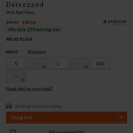
Dstrezzed
Vest Kjel Navy
104,96
139,95
Mis deze 25% korting niet
WELKE KLEUR
MAAT
Maattabel
S
M
L
XL
XXL
3XL
Maat niet op voorraad?
Altijd gratis bezorging
Voeg toe
Zet op verlanglijst