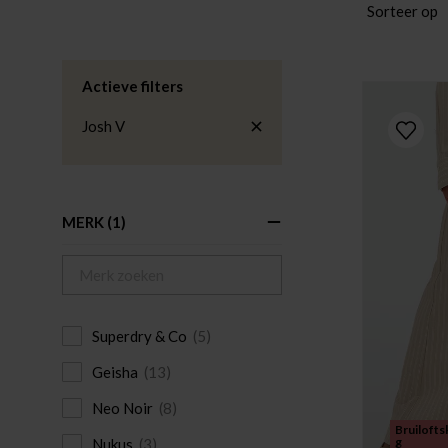
Sorteer op
Actieve filters
Josh V
MERK
(1)
Superdry & Co
(5)
Geisha
(13)
Neo Noir
(8)
Bruilofts
g
Nukus
(3)