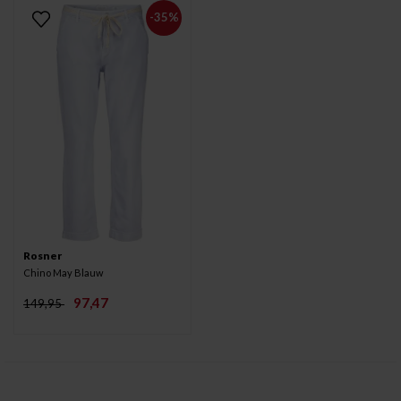
-35%
Rosner
Chino May Blauw
97,47
149,95