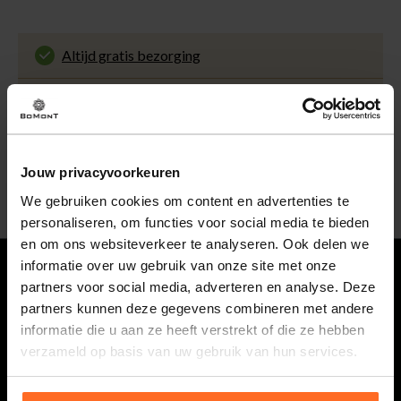
Altijd gratis bezorging
En binnen 1 tot 3 werkdagen door DHL
thuisbezorgd. Bekijk alle informatie over
Klantenbeoordeling 9.5 / 10
de
bezorgtijd
.
Onze klanten beoordelen ons met een 9.5 uit 10
op Kiyoh. Bekijk alle reviews of deel jouw eigen
30 Dagen retourneren
ervaring met ons.
Gemakkelijk en voordelig via de DHL Parcelshop
Jouw privacyvoorkeuren
voor slechts € 4,95 of gratis in onze winkels.
5% spaarbonus
We gebruiken cookies om content en advertenties te
Besteed min. € 100,- binnen een half jaar, bestel
personaliseren, om functies voor social media te bieden
met je account en ontvang 5% van het bedrag
en om ons websiteverkeer te analyseren. Ook delen we
terug in de vorm van een waardecheque.
informatie over uw gebruik van onze site met onze
partners voor social media, adverteren en analyse. Deze
Vragen
partners kunnen deze gegevens combineren met andere
informatie die u aan ze heeft verstrekt of die ze hebben
0118 586 400
verzameld op basis van uw gebruik van hun services.
Maandag t/m vrijdag van 08.30 tot 17.00 uur.
webshop@bomont.nl