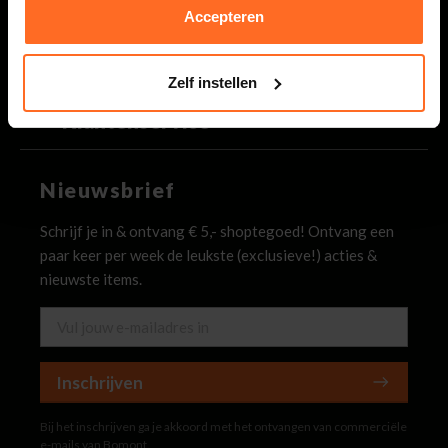
Binnen 2 werkdagen antwoord op je vraag
Accepteren
Bomont
Zelf instellen
Klantenservice
Nieuwsbrief
Schrijf je in & ontvang € 5,- shoptegoed! Ontvang een
paar keer per week de leukste (exclusieve!) acties &
nieuwste items.
Inschrijven
Bij het inschrijven ga je akkoord met het ontvangen van commerciële
e-mails van Bomont.