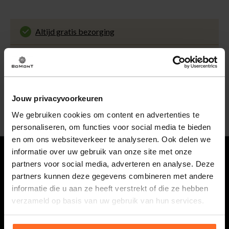
Altijd gratis bezorging
En binnen 1 tot 3 werkdagen door DHL
thuisbezorgd. Bekijk alle informatie over
Klantenbeoordeling 9.5 / 10
de
bezorgtijd
.
Onze klanten beoordelen ons met een 9.5 uit 10
op Kiyoh. Bekijk alle reviews of deel jouw eigen
30 Dagen retourneren
ervaring met ons.
Gemakkelijk en voordelig via de DHL Parcelshop
Jouw privacyvoorkeuren
voor slechts € 4,95 of gratis in onze winkels.
5% spaarbonus
We gebruiken cookies om content en advertenties te
Besteed min. € 100,- binnen een half jaar, bestel
personaliseren, om functies voor social media te bieden
met je account en ontvang 5% van het bedrag
en om ons websiteverkeer te analyseren. Ook delen we
terug in de vorm van een waardecheque.
informatie over uw gebruik van onze site met onze
partners voor social media, adverteren en analyse. Deze
Vragen
partners kunnen deze gegevens combineren met andere
informatie die u aan ze heeft verstrekt of die ze hebben
0118 586 400
verzameld op basis van uw gebruik van hun services.
Maandag t/m vrijdag van 08.30 tot 17.00 uur.
webshop@bomont.nl