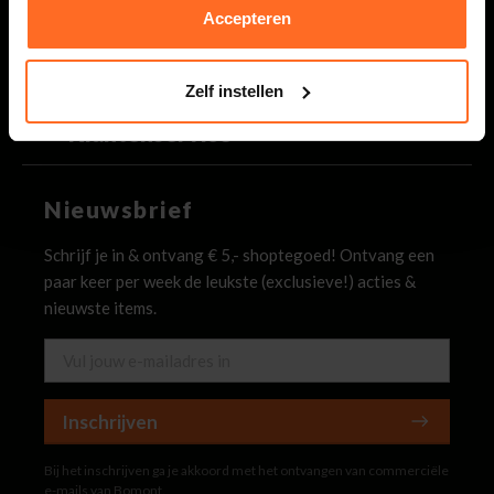
Binnen 2 werkdagen antwoord op je vraag
Accepteren
Bomont
Zelf instellen
Klantenservice
Nieuwsbrief
Schrijf je in & ontvang € 5,- shoptegoed! Ontvang een
paar keer per week de leukste (exclusieve!) acties &
nieuwste items.
Inschrijven
Bij het inschrijven ga je akkoord met het ontvangen van commerciële
e-mails van Bomont.