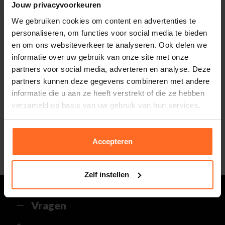
Jouw privacyvoorkeuren
Totaalbedrag look
0,-
We gebruiken cookies om content en advertenties te
Inclusief BTW
personaliseren, om functies voor social media te bieden
en om ons websiteverkeer te analyseren. Ook delen we
informatie over uw gebruik van onze site met onze
partners voor social media, adverteren en analyse. Deze
Altijd gratis bezorging
partners kunnen deze gegevens combineren met andere
En binnen 1 tot 3 werkdagen door DHL
informatie die u aan ze heeft verstrekt of die ze hebben
thuisbezorgd. Bekijk alle informatie over
Klantenbeoordeling 9.5 / 10
verzameld op basis van uw gebruik van hun services.
de
bezorgtijd
.
Onze klanten beoordelen ons met een 9.5 uit 10
op Kiyoh. Bekijk alle reviews of deel jouw eigen
30 Dagen retourneren
ervaring met ons.
Gemakkelijk en voordelig via de DHL Parcelshop
Accepteren
voor slechts € 4,95 of gratis in onze winkels.
5% spaarbonus
Besteed min. € 100,- binnen een half jaar, bestel
met je account en ontvang 5% van het bedrag
Zelf instellen
terug in de vorm van een waardecheque.
Vragen