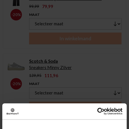
79,99
99,99
MAAT
-20%
In winkelmand
Scotch & Soda
Sneakers Minny Zilver
111,96
139,95
MAAT
-20%
In winkelmand