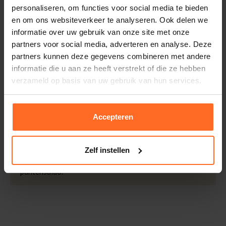
personaliseren, om functies voor social media te bieden
Doelgroep
Heren
Retourneren
en om ons websiteverkeer te analyseren. Ook delen we
Mouwlengte
Korte Mouw
, Lange
Binnen 30 dagen eenvoudig retourneren via DHL voor
informatie over uw gebruik van onze site met onze
Mouw
slechts € 4,95 of op eigen kosten via PostNL. In de
partners voor social media, adverteren en analyse. Deze
Wassen
30°c Bonte Was, Niet In
Bomont winkels kunt u ook gratis retourneren.
partners kunnen deze gegevens combineren met andere
Droger, Lage Temp Strijk
informatie die u aan ze heeft verstrekt of die ze hebben
Betalen
Kleur
Zand / Kakhi
verzameld op basis van uw gebruik van hun services.
iDeal, Riverty (Afterpay), creditcard of Paypal, kies zelf
Patroon
Streep
één van de vele betaalopties.
Kwaliteit
100% Katoen
Accepteren
5% Spaarbonus
Besteed € 100,- binnen een half jaar en krijg € 5,- retour
in de vorm van een waardecheque. Log in je account en
Zelf instellen
bekijk evt. openstaande waardecheques en je
puntensaldo.