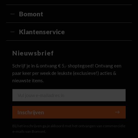
Bomont
Klantenservice
Nieuwsbrief
Schrijf je in & ontvang € 5,- shoptegoed! Ontvang een
paar keer per week de leukste (exclusieve!) acties &
nieuwste items.
Inschrijven
Bij het inschrijven ga je akkoord met het ontvangen van commerciële
e-mails van Bomont.