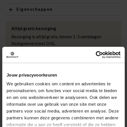
Eigenschappen
Artikelnummer
218044-TP
Leveranciersnummer
Suus - Classic Grain
Altijd gratis bezorging
Categorie
Riemen
Bezorging is altijd gratis, binnen 1-3 werkdagen
thuisgeleverd met DHL.
Merk
Bomont
Kleur
Taupe
Retourneren
Maat riem
85 cm
, 95 cm
, 105 cm
Binnen 30 dagen eenvoudig retourneren via DHL voor
slechts € 4,95 of op eigen kosten via PostNL. In de
Jouw privacyvoorkeuren
Bomont winkels kunt u ook gratis retourneren.
We gebruiken cookies om content en advertenties te
Betalen
personaliseren, om functies voor social media te bieden
iDeal, Riverty (Afterpay), creditcard of Paypal, kies zelf
en om ons websiteverkeer te analyseren. Ook delen we
één van de vele betaalopties.
informatie over uw gebruik van onze site met onze
partners voor social media, adverteren en analyse. Deze
5% Spaarbonus
partners kunnen deze gegevens combineren met andere
Besteed € 100,- binnen een half jaar en krijg € 5,- retour
informatie die u aan ze heeft verstrekt of die ze hebben