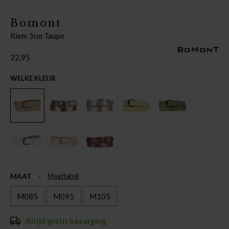
Bomont
Riem 3cm Taupe
22,95
WELKE KLEUR
MAAT
Maattabel
M085
M095
M105
Altijd gratis bezorging