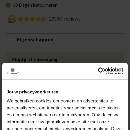
30 Dagen Retourneren
Eigenschappen
Artikelnummer
233227-OR
Leveranciersnummer
28.406
Altijd gratis bezorging
Categorie
T-shirts
Bezorging is altijd gratis, binnen 1-3 werkdagen
thuisgeleverd met DHL.
Merk
A Fish Named Fred
Kleur
Oranje
Retourneren
Jouw privacyvoorkeuren
Kwaliteit
100% biologisch katoen
Binnen 30 dagen eenvoudig retourneren via DHL voor
We gebruiken cookies om content en advertenties te
slechts € 4,95 of op eigen kosten via PostNL. In de
personaliseren, om functies voor social media te bieden
Bomont winkels kunt u ook gratis retourneren.
en om ons websiteverkeer te analyseren. Ook delen we
Betalen
informatie over uw gebruik van onze site met onze
iDeal, Riverty (Afterpay), creditcard of Paypal, kies zelf
partners voor social media, adverteren en analyse. Deze