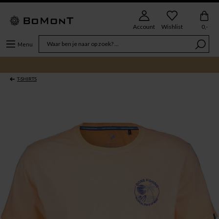
Account
Wishlist
0,-
Menu
T-SHIRTS