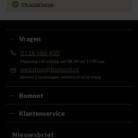
voor slechts € 4,95 of gratis in onze winkels.
5% spaarbonus
Besteed min. € 100,- binnen een half jaar, bestel
met je account en ontvang 5% van het bedrag
terug in de vorm van een waardecheque.
Vragen
0118 586 400
Maandag t/m vrijdag van 08.30 tot 17.00 uur.
webshop@bomont.nl
Binnen 2 werkdagen antwoord op je vraag
Bomont
Klantenservice
Nieuwsbrief