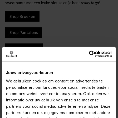
sweatpants met een leuke blouse en je bent
ready to go
!
Shop Broeken
Shop Pantalons
Shop Treggings
Ga jij voor Comfy en Stijlvol?
Jouw privacyvoorkeuren
Bij Bomont vind je vele outfits om een comfortabele maar
stijlvolle look te creëren.
We gebruiken cookies om content en advertenties te
Ontdek de collectie online of bezoek een van onze
winkels
. Deel
personaliseren, om functies voor social media te bieden
jouw comfortabele en toch stijlvolle outfit met #mooibijbomont.
en om ons websiteverkeer te analyseren. Ook delen we
informatie over uw gebruik van onze site met onze
partners voor social media, adverteren en analyse. Deze
partners kunnen deze gegevens combineren met andere
Shop Dames