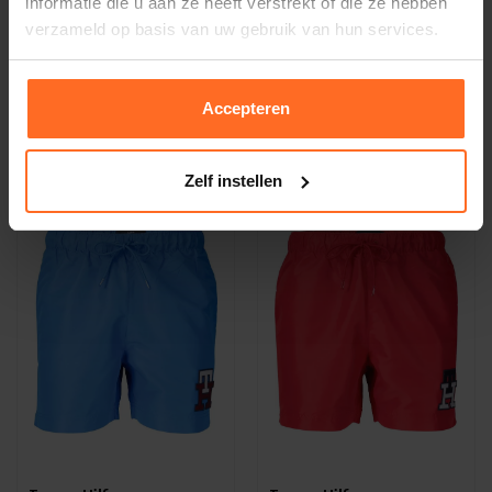
informatie die u aan ze heeft verstrekt of die ze hebben
verzameld op basis van uw gebruik van hun services.
Tommy Hilfiger
Tommy Hilfiger
Zwemshort Drawstring Blauw
Zwemshort Blauw
Accepteren
45,44
69,90
69,90
Zelf instellen