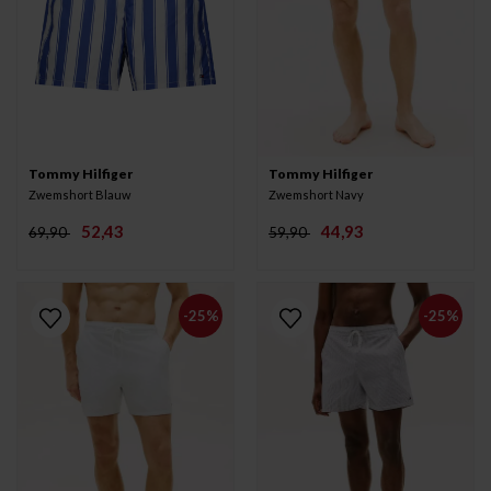
Tommy Hilfiger
Tommy Hilfiger
Zwemshort Blauw
Zwemshort Navy
52,43
44,93
69,90
59,90
-25%
-25%