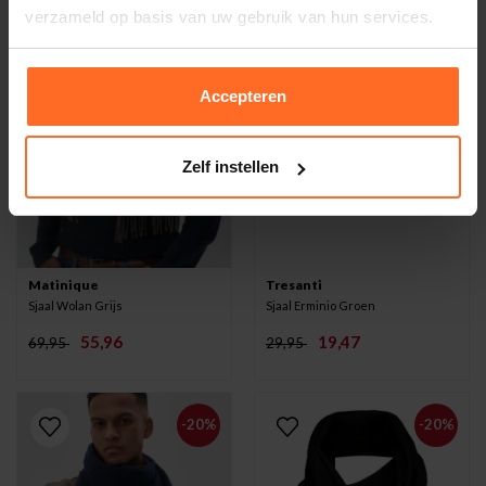
verzameld op basis van uw gebruik van hun services.
Accepteren
Zelf instellen
Matinique
Tresanti
Sjaal Wolan Grijs
Sjaal Erminio Groen
55,96
19,47
69,95
29,95
-20%
-20%