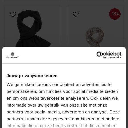
-35%
Jouw privacyvoorkeuren
We gebruiken cookies om content en advertenties te
Lyle & Scott
Tresanti
personaliseren, om functies voor social media te bieden
Sjaal Zwart
Sjaal Erminio Beige
en om ons websiteverkeer te analyseren. Ook delen we
54,95
19,47
informatie over uw gebruik van onze site met onze
29,95
partners voor social media, adverteren en analyse. Deze
partners kunnen deze gegevens combineren met andere
informatie die u aan ze heeft verstrekt of die ze hebben
-20%
-35%