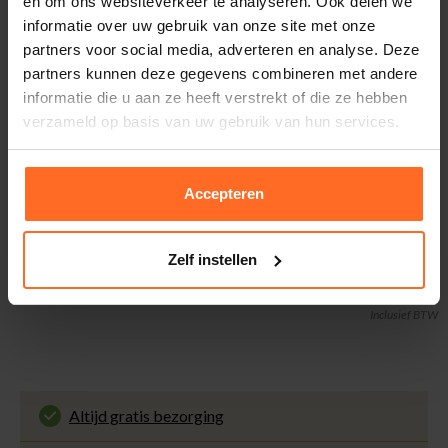
en om ons websiteverkeer te analyseren. Ook delen we
informatie over uw gebruik van onze site met onze
Bomont Collection
partners voor social media, adverteren en analyse. Deze
Boek Coco Chanel: revolutionaire vrouw Multi
partners kunnen deze gegevens combineren met andere
24,99
informatie die u aan ze heeft verstrekt of die ze hebben
MAAT
verzameld op basis van uw gebruik van hun services.
Accepteren
In winkelmand
Zelf instellen
Totaalbedrag look
0,-
Inclusief BTW
Altijd gratis bezorging
En binnen 1 tot 3 werkdagen door DHL