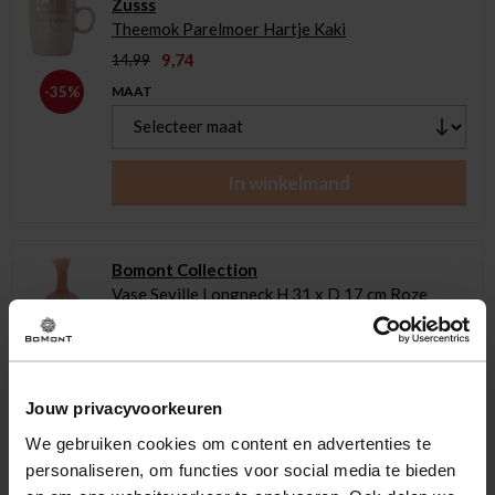
Zusss
Theemok Parelmoer Hartje Kaki
9,74
14,99
MAAT
-35%
In winkelmand
Bomont Collection
Vase Seville Longneck H 31 x D 17 cm Roze
24,95
MAAT
Jouw privacyvoorkeuren
We gebruiken cookies om content en advertenties te
In winkelmand
personaliseren, om functies voor social media te bieden