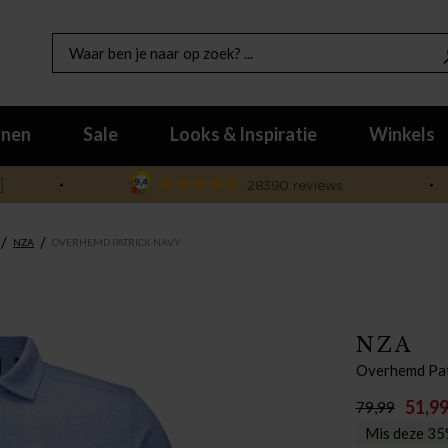
nen
Sale
Looks & Inspiratie
Winkels

/
/
NZA
OVERHEMD PATRICK NAVY
NZA
Overhemd Pat
51,9
79,99
Mis deze 35%