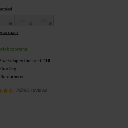
attabel
L
XXL
3XL
 voorraad?
atis bezorging
3 werkdagen thuis met DHL
r korting
 Retourneren