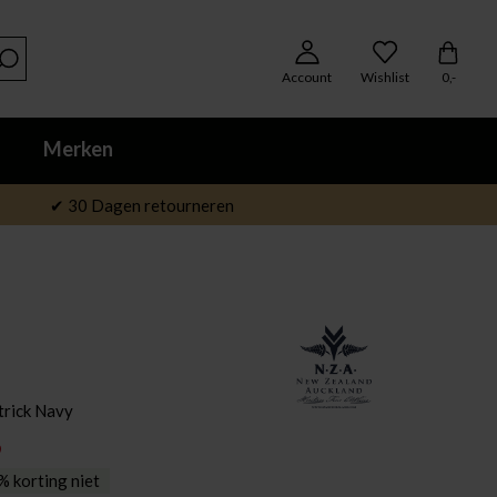
Account
Wishlist
0,-
Merken
✔ 30 Dagen retourneren
rick Navy
9
 korting niet