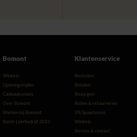
Bomont
Klantenservice
Winkels
Bestellen
Openingstijden
Betalen
Cadeaubonnen
Bezorgen
Over Bomont
Ruilen & retourneren
Werken bij Bomont
5% Spaarbonus
Beste Leerbedrijf 2023
Winkels
Service & contact