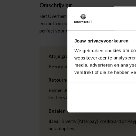
Omschrijving
Het Overhemd Patrick van Nza is een heren over
een button down kraag, knoopsluiting en korte m
perfect voor de zomer. Ideaal voor een ontspann
Jouw privacyvoorkeuren
We gebruiken cookies om cont
Altijd gratis bezorging
websiteverkeer te analyseren
media, adverteren en analys
Bezorging is altijd gratis, binnen 1-3 wer
verstrekt of die ze hebben v
Retourneren
Binnen 30 dagen eenvoudig retourneren via
kosten via PostNL. In de Bomont winkels ku
Betalen
iDeal, Riverty (Afterpay), creditcard of Payp
betaalopties.