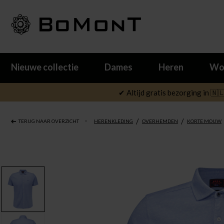
Nieuwe collectie
Dames
Heren
Wo
✔ Altijd gratis bezorging in 🇳
/
/
TERUG NAAR OVERZICHT
HERENKLEDING
OVERHEMDEN
KORTE MOUW