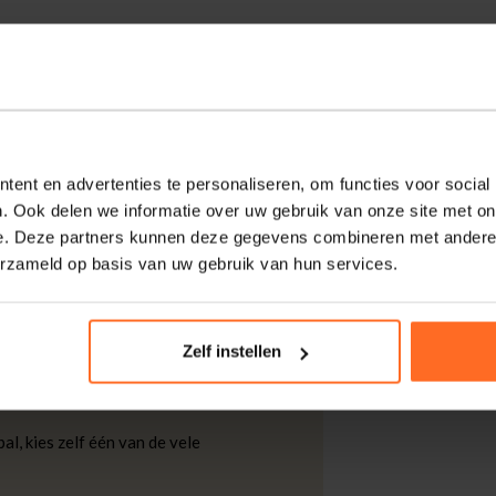
hemd km met een casual stijl. Voorzien van
ouwen met manchetten, is dit effen shirt
en en modieuze uitstraling.
ent en advertenties te personaliseren, om functies voor social
. Ook delen we informatie over uw gebruik van onze site met on
e. Deze partners kunnen deze gegevens combineren met andere i
kdagen thuisgeleverd met DHL.
erzameld op basis van uw gebruik van hun services.
 DHL voor slechts € 4,95 of op eigen
Zelf instellen
nt u ook gratis retourneren.
al, kies zelf één van de vele