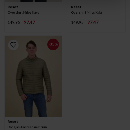
Reset
Reset
Overshirt Milos Navy
Overshirt Milos Kaki
97,47
97,47
149,95
149,95
-35%
Reset
Donsjas Amsterdam Bruin