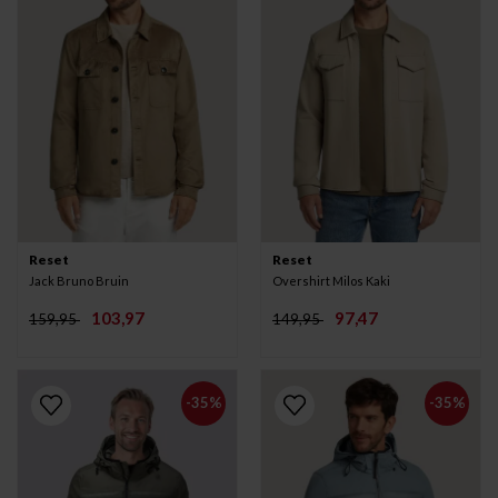
Reset
Reset
Jack Bruno Bruin
Overshirt Milos Kaki
103,97
97,47
159,95
149,95
-35%
-35%