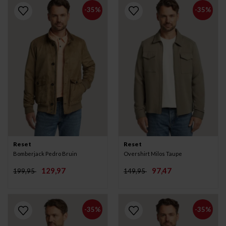
-35%
-35%
Reset
Reset
Bomberjack Pedro Bruin
Overshirt Milos Taupe
129,97
97,47
199,95
149,95
-35%
-35%