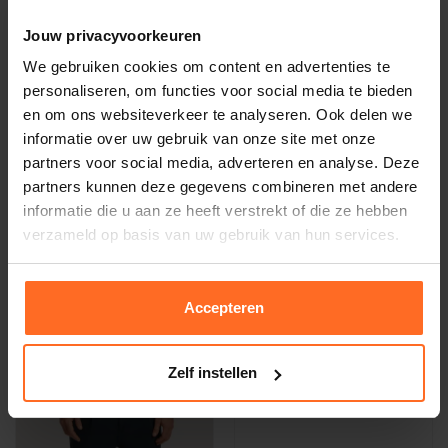
Jouw privacyvoorkeuren
We gebruiken cookies om content en advertenties te
Reset
Reset
personaliseren, om functies voor social media te bieden
Donsjack Rennes Navy
Jas Capri Navy
en om ons websiteverkeer te analyseren. Ook delen we
129,97
162,47
199,95
249,95
informatie over uw gebruik van onze site met onze
partners voor social media, adverteren en analyse. Deze
partners kunnen deze gegevens combineren met andere
-35%
-35%
informatie die u aan ze heeft verstrekt of die ze hebben
verzameld op basis van uw gebruik van hun services.
Accepteren
Zelf instellen