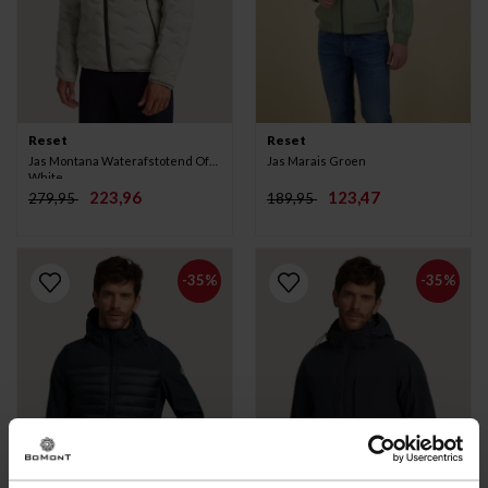
Reset
Reset
Jas Montana Waterafstotend Off
Jas Marais Groen
White
223,96
123,47
279,95
189,95
-35%
-35%