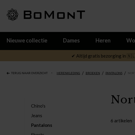
Nieuwe collectie
Dames
Heren
Wo
✔ Altijd gratis bezorging in 🇳
/
/
/
TERUG NAAR OVERZICHT
HERENKLEDING
BROEKEN
PANTALONS
NOR
Nor
Chino's
Jeans
6 artikelen
Pantalons
Shorts