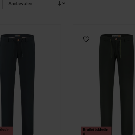
kledin
Bruiloftskledin
g