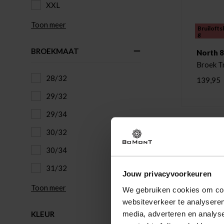
XXL
Toon meer
Bruilofts
g
BROEKMAAT
North 
Broek T
28/32
139,95
29/32
29/34
30/32
30/34
31/32
Jouw privacyvoorkeuren
Toon meer
We gebruiken cookies om cont
websiteverkeer te analyseren
media, adverteren en analys
KLEUR