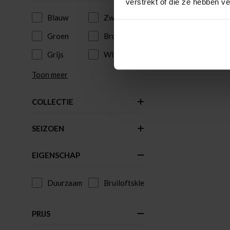
verstrekt of die ze hebben v
Blauw
Zwart
Groen
Bruin
Grijs
Wit
Toon meer
COLLECTIE
SEIZOEN
EIGENSCHAP
Duurzaam
Bruiloftskleding
PRIJS