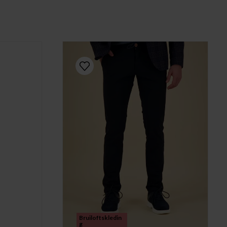
Bruiloftskledin
g