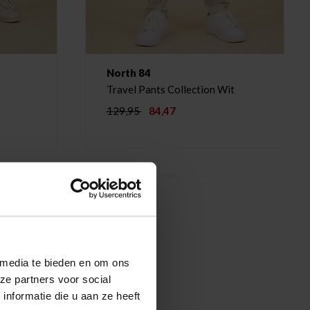
North 84
Travel Pants Collection Wit
129,95
84,47
 media te bieden en om ons
ze partners voor social
nformatie die u aan ze heeft