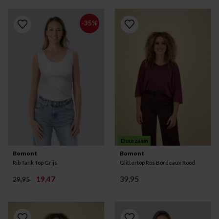
-35%
Duurzaam
Bomont
Bomont
Rib Tank Top Grijs
Glittertop Ros Bordeaux Rood
19,47
39,95
29,95