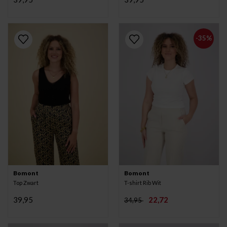
-35%
Bomont
Bomont
Top Zwart
T-shirt Rib Wit
39,95
22,72
34,95