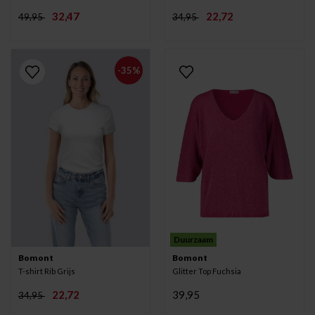
32,47
22,72
49,95
34,95
-35%
Duurzaam
Bomont
Bomont
T-shirt Rib Grijs
Glitter Top Fuchsia
22,72
39,95
34,95