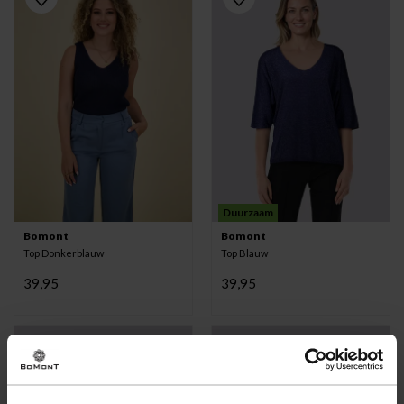
Duurzaam
Bomont
Bomont
Top Donkerblauw
Top Blauw
39,95
39,95