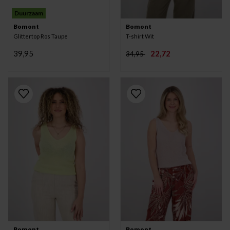
Duurzaam
Bomont
Bomont
Glittertop Ros Taupe
T-shirt Wit
39,95
22,72
34,95
Bomont
Bomont