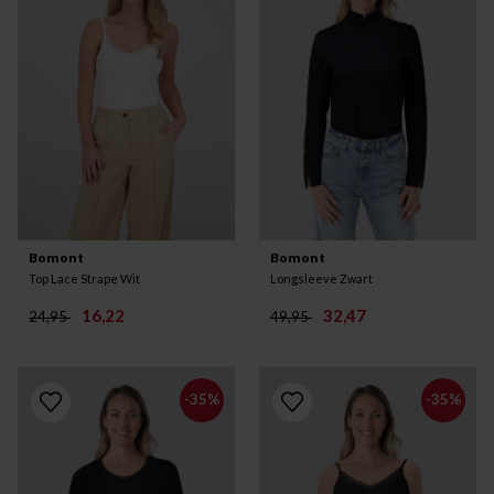
Bomont
Bomont
Top Lace Strape Wit
Longsleeve Zwart
16,22
32,47
24,95
49,95
-35%
-35%