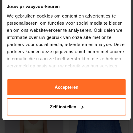
Jouw privacyvoorkeuren
We gebruiken cookies om content en advertenties te
personaliseren, om functies voor social media te bieden
en om ons websiteverkeer te analyseren. Ook delen we
informatie over uw gebruik van onze site met onze
partners voor social media, adverteren en analyse. Deze
partners kunnen deze gegevens combineren met andere
Duurzaam
Duurzaam
informatie die u aan ze heeft verstrekt of die ze hebben
Bomont
Bomont
verzameld op basis van uw gebruik van hun services.
Glitter Top Blauw
Glitter Top Zwart
39,95
39,95
Accepteren
Zelf instellen