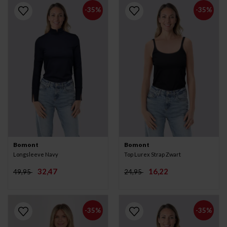
-35%
-35%
Bomont
Bomont
Longsleeve Navy
Top Lurex Strap Zwart
32,47
16,22
49,95
24,95
-35%
-35%